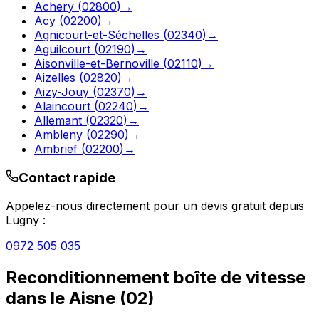
Achery
(
02800
)
→
Acy
(
02200
)
→
Agnicourt-et-Séchelles
(
02340
)
→
Aguilcourt
(
02190
)
→
Aisonville-et-Bernoville
(
02110
)
→
Aizelles
(
02820
)
→
Aizy-Jouy
(
02370
)
→
Alaincourt
(
02240
)
→
Allemant
(
02320
)
→
Ambleny
(
02290
)
→
Ambrief
(
02200
)
→
Contact rapide
Appelez-nous directement pour un devis gratuit depuis
Lugny
:
0972 505 035
Reconditionnement boîte de vitesse
dans le
Aisne
(
02
)