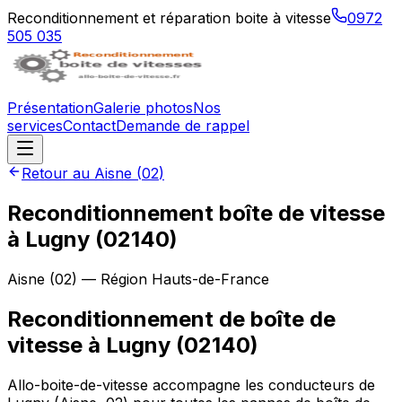
Reconditionnement et réparation boite à vitesse
0972
505 035
Présentation
Galerie photos
Nos
services
Contact
Demande de rappel
Retour au
Aisne
(
02
)
Reconditionnement boîte de vitesse
à
Lugny
(
02140
)
Aisne
(
02
) — Région
Hauts-de-France
Reconditionnement de boîte de
vitesse à Lugny (02140)
Allo-boite-de-vitesse accompagne les conducteurs de