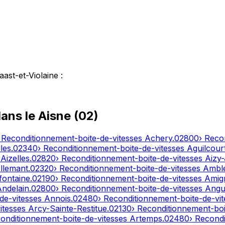
ast-et-Violaine
:
dans le
Aisne
(
02
)
 Reconditionnement-boite-de-vitesses
Achery
.
02800
› Reco
les
.
02340
› Reconditionnement-boite-de-vitesses
Aguilcour
s
Aizelles
.
02820
› Reconditionnement-boite-de-vitesses
Aizy
llemant
.
02320
› Reconditionnement-boite-de-vitesses
Ambl
fontaine
.
02190
› Reconditionnement-boite-de-vitesses
Amig
Andelain
.
02800
› Reconditionnement-boite-de-vitesses
Angui
de-vitesses
Annois
.
02480
› Reconditionnement-boite-de-vi
itesses
Arcy-Sainte-Restitue
.
02130
› Reconditionnement-boi
conditionnement-boite-de-vitesses
Artemps
.
02480
› Recond