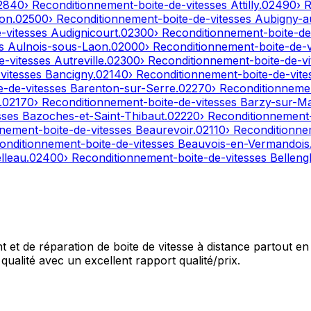
2840
› Reconditionnement-boite-de-vitesses
Attilly
.
02490
› 
on
.
02500
› Reconditionnement-boite-de-vitesses
Aubigny-a
e-vitesses
Audignicourt
.
02300
› Reconditionnement-boite-de
es
Aulnois-sous-Laon
.
02000
› Reconditionnement-boite-de-
e-vitesses
Autreville
.
02300
› Reconditionnement-boite-de-v
-vitesses
Bancigny
.
02140
› Reconditionnement-boite-de-vit
e-de-vitesses
Barenton-sur-Serre
.
02270
› Reconditionneme
.
02170
› Reconditionnement-boite-de-vitesses
Barzy-sur-M
sses
Bazoches-et-Saint-Thibaut
.
02220
› Reconditionnement
nnement-boite-de-vitesses
Beaurevoir
.
02110
› Reconditionne
onditionnement-boite-de-vitesses
Beauvois-en-Vermandois
lleau
.
02400
› Reconditionnement-boite-de-vitesses
Bellengl
et de réparation de boite de vitesse à distance partout en 
qualité avec un excellent rapport qualité/prix.