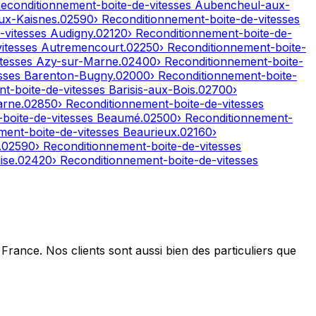
Reconditionnement-boite-de-vitesses
Aubencheul-aux-
ux-Kaisnes
.
02590
› Reconditionnement-boite-de-vitesses
-vitesses
Audigny
.
02120
› Reconditionnement-boite-de-
vitesses
Autremencourt
.
02250
› Reconditionnement-boite-
itesses
Azy-sur-Marne
.
02400
› Reconditionnement-boite-
esses
Barenton-Bugny
.
02000
› Reconditionnement-boite-
nt-boite-de-vitesses
Barisis-aux-Bois
.
02700
›
arne
.
02850
› Reconditionnement-boite-de-vitesses
-boite-de-vitesses
Beaumé
.
02500
› Reconditionnement-
ment-boite-de-vitesses
Beaurieux
.
02160
›
.
02590
› Reconditionnement-boite-de-vitesses
ise
.
02420
› Reconditionnement-boite-de-vitesses
France. Nos clients sont aussi bien des particuliers que