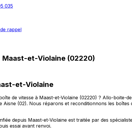
05 035
de rappel
à
Maast-et-Violaine
(
02220
)
aast-et-Violaine
oîte de vitesse à Maast-et-Violaine (02220) ? Allo-boite-d
e Aisne (02). Nous réparons et reconditionnons les boîtes 
iée depuis Maast-et-Violaine est traitée par des spécialiste
uis essai avant renvoi.