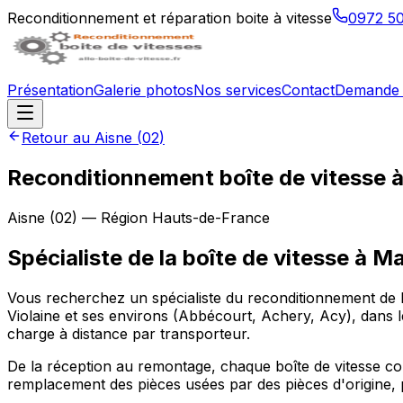
Reconditionnement et réparation boite à vitesse
0972 5
Présentation
Galerie photos
Nos services
Contact
Demande 
Retour au
Aisne
(
02
)
Reconditionnement boîte de vitesse 
Aisne
(
02
) — Région
Hauts-de-France
Spécialiste de la boîte de vitesse à M
Vous recherchez un spécialiste du reconditionnement de b
Violaine et ses environs (Abbécourt, Achery, Acy), dans l
charge à distance par transporteur.
De la réception au remontage, chaque boîte de vitesse conf
remplacement des pièces usées par des pièces d'origine, p