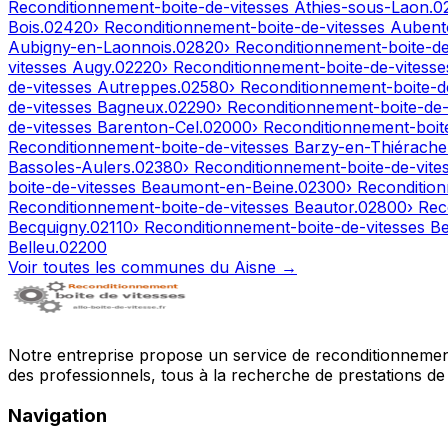
Reconditionnement-boite-de-vitesses
Athies-sous-Laon
.
0
Bois
.
02420
› Reconditionnement-boite-de-vitesses
Aubent
Aubigny-en-Laonnois
.
02820
› Reconditionnement-boite-d
vitesses
Augy
.
02220
› Reconditionnement-boite-de-vitess
de-vitesses
Autreppes
.
02580
› Reconditionnement-boite-d
de-vitesses
Bagneux
.
02290
› Reconditionnement-boite-de
de-vitesses
Barenton-Cel
.
02000
› Reconditionnement-boit
Reconditionnement-boite-de-vitesses
Barzy-en-Thiérache
Bassoles-Aulers
.
02380
› Reconditionnement-boite-de-vite
boite-de-vitesses
Beaumont-en-Beine
.
02300
› Reconditio
Reconditionnement-boite-de-vitesses
Beautor
.
02800
› Rec
Becquigny
.
02110
› Reconditionnement-boite-de-vitesses
Be
Belleu
.
02200
Voir toutes les communes du
Aisne
→
Notre entreprise propose un service de reconditionnement 
des professionnels, tous à la recherche de prestations de 
Navigation