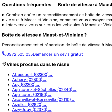
Questions fréquentes — Boîte de vitesse à
Maast
Combien coûte un reconditionnement de boîte de vitess
Je suis à Maast-et-Violaine, comment vous envoyer ma 
Intervenez-vous sur tous les véhicules à Maast-et-Viola
Boîte de vitesse à
Maast-et-Violaine
?
Reconditionnement et réparation de boîte de vitesse à
Maa
0972 505 035
Demander un devis gratuit
Villes proches dans le
Aisne
Abbécourt
(
02300
)
→
Achery
(
02800
)
→
Acy
(
02200
)
→
Agnicourt-et-Séchelles
(
02340
)
→
Aguilcourt
(
02190
)
→
Aisonville-et-Bernoville
(
02110
)
→
Aizelles
(
02820
)
→
Aizy-Jouy
(
02370
)
→