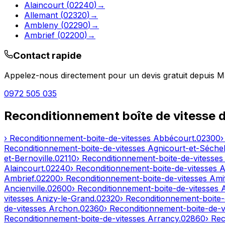
Alaincourt
(
02240
)
→
Allemant
(
02320
)
→
Ambleny
(
02290
)
→
Ambrief
(
02200
)
→
Contact rapide
Appelez-nous directement pour un devis gratuit depuis
Ma
0972 505 035
Reconditionnement boîte de vitesse 
› Reconditionnement-boite-de-vitesses
Abbécourt
.
02300
›
Reconditionnement-boite-de-vitesses
Agnicourt-et-Séchel
et-Bernoville
.
02110
› Reconditionnement-boite-de-vitesse
Alaincourt
.
02240
› Reconditionnement-boite-de-vitesses
A
Ambrief
.
02200
› Reconditionnement-boite-de-vitesses
Ami
Ancienville
.
02600
› Reconditionnement-boite-de-vitesses
vitesses
Anizy-le-Grand
.
02320
› Reconditionnement-boite-
de-vitesses
Archon
.
02360
› Reconditionnement-boite-de-v
Reconditionnement-boite-de-vitesses
Arrancy
.
02860
› Re