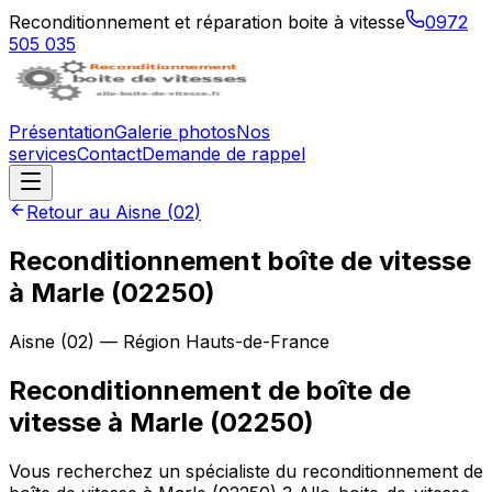
Reconditionnement et réparation boite à vitesse
0972
505 035
Présentation
Galerie photos
Nos
services
Contact
Demande de rappel
Retour au
Aisne
(
02
)
Reconditionnement boîte de vitesse
à
Marle
(
02250
)
Aisne
(
02
) — Région
Hauts-de-France
Reconditionnement de boîte de
vitesse à Marle (02250)
Vous recherchez un spécialiste du reconditionnement de