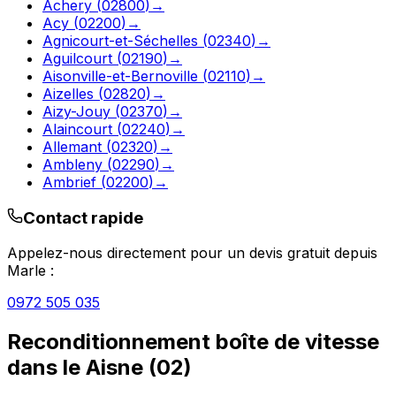
Achery
(
02800
)
→
Acy
(
02200
)
→
Agnicourt-et-Séchelles
(
02340
)
→
Aguilcourt
(
02190
)
→
Aisonville-et-Bernoville
(
02110
)
→
Aizelles
(
02820
)
→
Aizy-Jouy
(
02370
)
→
Alaincourt
(
02240
)
→
Allemant
(
02320
)
→
Ambleny
(
02290
)
→
Ambrief
(
02200
)
→
Contact rapide
Appelez-nous directement pour un devis gratuit depuis
Marle
:
0972 505 035
Reconditionnement boîte de vitesse
dans le
Aisne
(
02
)