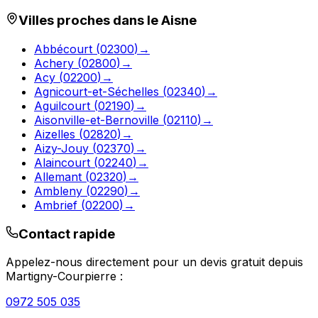
Villes proches dans le
Aisne
Abbécourt
(
02300
)
→
Achery
(
02800
)
→
Acy
(
02200
)
→
Agnicourt-et-Séchelles
(
02340
)
→
Aguilcourt
(
02190
)
→
Aisonville-et-Bernoville
(
02110
)
→
Aizelles
(
02820
)
→
Aizy-Jouy
(
02370
)
→
Alaincourt
(
02240
)
→
Allemant
(
02320
)
→
Ambleny
(
02290
)
→
Ambrief
(
02200
)
→
Contact rapide
Appelez-nous directement pour un devis gratuit depuis
Martigny-Courpierre
:
0972 505 035