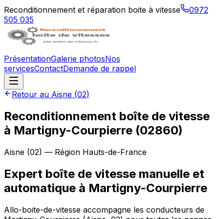
Reconditionnement et réparation boite à vitesse
0972
505 035
Présentation
Galerie photos
Nos
services
Contact
Demande de rappel
Retour au
Aisne
(
02
)
Reconditionnement boîte de vitesse
à
Martigny-Courpierre
(
02860
)
Aisne
(
02
) — Région
Hauts-de-France
Expert boîte de vitesse manuelle et
automatique à Martigny-Courpierre
Allo-boite-de-vitesse accompagne les conducteurs de