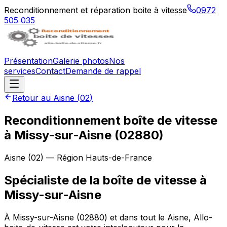
Reconditionnement et réparation boite à vitesse
0972
505 035
Présentation
Galerie photos
Nos
services
Contact
Demande de rappel
Retour au
Aisne
(
02
)
Reconditionnement boîte de vitesse
à
Missy-sur-Aisne
(
02880
)
Aisne
(
02
) — Région
Hauts-de-France
Spécialiste de la boîte de vitesse à
Missy-sur-Aisne
À Missy-sur-Aisne (02880) et dans tout le Aisne, Allo-