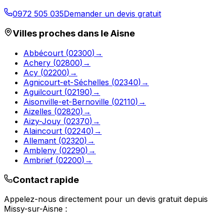
0972 505 035
Demander un devis gratuit
Villes proches dans le
Aisne
Abbécourt
(
02300
)
→
Achery
(
02800
)
→
Acy
(
02200
)
→
Agnicourt-et-Séchelles
(
02340
)
→
Aguilcourt
(
02190
)
→
Aisonville-et-Bernoville
(
02110
)
→
Aizelles
(
02820
)
→
Aizy-Jouy
(
02370
)
→
Alaincourt
(
02240
)
→
Allemant
(
02320
)
→
Ambleny
(
02290
)
→
Ambrief
(
02200
)
→
Contact rapide
Appelez-nous directement pour un devis gratuit depuis
Missy-sur-Aisne
: