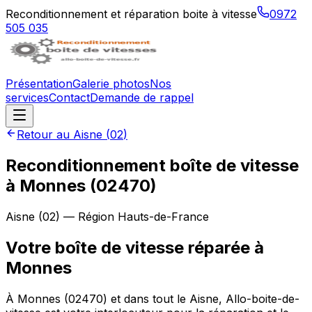
Reconditionnement et réparation boite à vitesse
0972
505 035
Présentation
Galerie photos
Nos
services
Contact
Demande de rappel
Retour au
Aisne
(
02
)
Reconditionnement boîte de vitesse
à
Monnes
(
02470
)
Aisne
(
02
) — Région
Hauts-de-France
Votre boîte de vitesse réparée à
Monnes
À Monnes (02470) et dans tout le Aisne, Allo-boite-de-