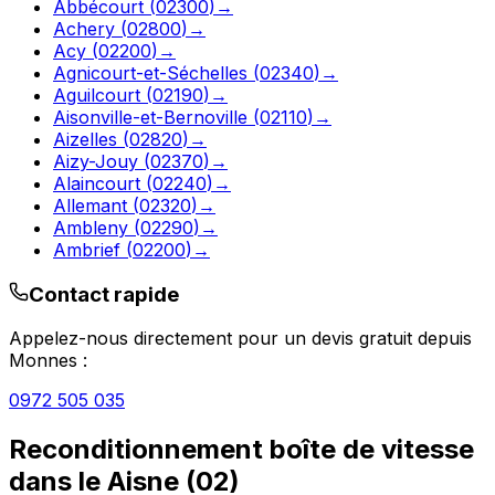
Abbécourt
(
02300
)
→
Achery
(
02800
)
→
Acy
(
02200
)
→
Agnicourt-et-Séchelles
(
02340
)
→
Aguilcourt
(
02190
)
→
Aisonville-et-Bernoville
(
02110
)
→
Aizelles
(
02820
)
→
Aizy-Jouy
(
02370
)
→
Alaincourt
(
02240
)
→
Allemant
(
02320
)
→
Ambleny
(
02290
)
→
Ambrief
(
02200
)
→
Contact rapide
Appelez-nous directement pour un devis gratuit depuis
Monnes
:
0972 505 035
Reconditionnement boîte de vitesse
dans le
Aisne
(
02
)