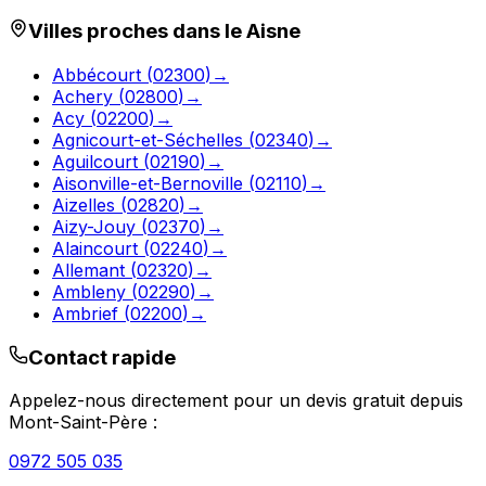
Villes proches dans le
Aisne
Abbécourt
(
02300
)
→
Achery
(
02800
)
→
Acy
(
02200
)
→
Agnicourt-et-Séchelles
(
02340
)
→
Aguilcourt
(
02190
)
→
Aisonville-et-Bernoville
(
02110
)
→
Aizelles
(
02820
)
→
Aizy-Jouy
(
02370
)
→
Alaincourt
(
02240
)
→
Allemant
(
02320
)
→
Ambleny
(
02290
)
→
Ambrief
(
02200
)
→
Contact rapide
Appelez-nous directement pour un devis gratuit depuis
Mont-Saint-Père
:
0972 505 035