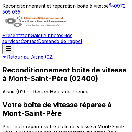
Reconditionnement et réparation boite à vitesse
0972
505 035
Présentation
Galerie photos
Nos
services
Contact
Demande de rappel
Retour au
Aisne
(
02
)
Reconditionnement boîte de vitesse
à
Mont-Saint-Père
(
02400
)
Aisne
(
02
) — Région
Hauts-de-France
Votre boîte de vitesse réparée à
Mont-Saint-Père
Besoin de réparer votre boîte de vitesse à Mont-Saint-