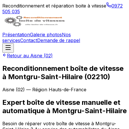
Reconditionnement et réparation boite à vitesse
0972
505 035
Présentation
Galerie photos
Nos
services
Contact
Demande de rappel
Retour au
Aisne
(
02
)
Reconditionnement boîte de vitesse
à
Montgru-Saint-Hilaire
(
02210
)
Aisne
(
02
) — Région
Hauts-de-France
Expert boîte de vitesse manuelle et
automatique à Montgru-Saint-Hilaire
Besoin de réparer votre boîte de vitesse à Montgru-