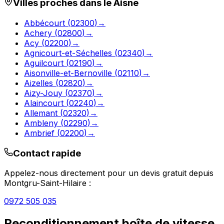
Villes proches dans le
Aisne
Abbécourt
(
02300
)
→
Achery
(
02800
)
→
Acy
(
02200
)
→
Agnicourt-et-Séchelles
(
02340
)
→
Aguilcourt
(
02190
)
→
Aisonville-et-Bernoville
(
02110
)
→
Aizelles
(
02820
)
→
Aizy-Jouy
(
02370
)
→
Alaincourt
(
02240
)
→
Allemant
(
02320
)
→
Ambleny
(
02290
)
→
Ambrief
(
02200
)
→
Contact rapide
Appelez-nous directement pour un devis gratuit depuis
Montgru-Saint-Hilaire
:
0972 505 035
Reconditionnement boîte de vitesse