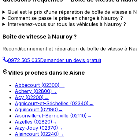
Quel est le prix d'une réparation de boîte de vitesse à 
Comment se passe la prise en charge à Nauroy ?
Intervenez-vous sur tous les véhicules à Nauroy ?
Boîte de vitesse à
Nauroy
?
Reconditionnement et réparation de boîte de vitesse à
Na
0972 505 035
Demander un devis gratuit
Villes proches dans le
Aisne
Abbécourt
(
02300
)
→
Achery
(
02800
)
→
Acy
(
02200
)
→
Agnicourt-et-Séchelles
(
02340
)
→
Aguilcourt
(
02190
)
→
Aisonville-et-Bernoville
(
02110
)
→
Aizelles
(
02820
)
→
Aizy-Jouy
(
02370
)
→
Alaincourt
(
02240
)
→