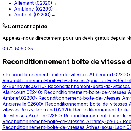
Allemant
(
02320
)
→
Ambleny
(
02290
)
→
Ambrief
(
02200
)
→
Contact rapide
Appelez-nous directement pour un devis gratuit depuis
N
0972 505 035
Reconditionnement boîte de vitesse 
› Reconditionnement-boite-de-vitesses
Abbécourt
.
02300
›
Reconditionnement-boite-de-vitesses
Agnicourt-et-Séchel
et-Bernoville
.
02110
› Reconditionnement-boite-de-vitesse
Alaincourt
.
02240
› Reconditionnement-boite-de-vitesses
A
Ambrief
.
02200
› Reconditionnement-boite-de-vitesses
Ami
Ancienville
.
02600
› Reconditionnement-boite-de-vitesses
vitesses
Anizy-le-Grand
.
02320
› Reconditionnement-boite-
de-vitesses
Archon
.
02360
› Reconditionnement-boite-de-v
Reconditionnement-boite-de-vitesses
Arrancy
.
02860
› Re
Reconditionnement-boite-de-vitesses
Athies-sous-Laon
.
0