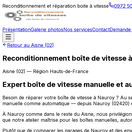
Reconditionnement et réparation boite à vitesse
0972 5
Présentation
Galerie photos
Nos services
Contact
Demande 
Retour au
Aisne
(
02
)
Reconditionnement boîte de vitesse 
Aisne
(
02
) — Région
Hauts-de-France
Expert boîte de vitesse manuelle et 
Besoin de réparer votre boîte de vitesse à Nauroy ? Au s
manuelle comme automatique — depuis Nauroy (02420) et
À Nauroy comme dans le reste du Aisne, nous privilégions 
que notre atelier maîtrise pour les boîtes manuelles, aut
Plutôt que de comparer les garages de Nauroy et des envir