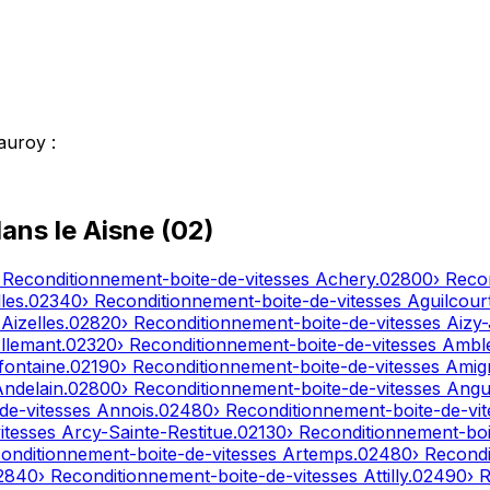
auroy
:
dans le
Aisne
(
02
)
 Reconditionnement-boite-de-vitesses
Achery
.
02800
› Reco
les
.
02340
› Reconditionnement-boite-de-vitesses
Aguilcour
s
Aizelles
.
02820
› Reconditionnement-boite-de-vitesses
Aizy
llemant
.
02320
› Reconditionnement-boite-de-vitesses
Ambl
fontaine
.
02190
› Reconditionnement-boite-de-vitesses
Amig
Andelain
.
02800
› Reconditionnement-boite-de-vitesses
Angui
de-vitesses
Annois
.
02480
› Reconditionnement-boite-de-vi
itesses
Arcy-Sainte-Restitue
.
02130
› Reconditionnement-boi
conditionnement-boite-de-vitesses
Artemps
.
02480
› Recond
2840
› Reconditionnement-boite-de-vitesses
Attilly
.
02490
› 