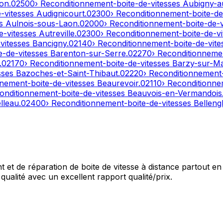
on
.
02500
› Reconditionnement-boite-de-vitesses
Aubigny-a
e-vitesses
Audignicourt
.
02300
› Reconditionnement-boite-de
es
Aulnois-sous-Laon
.
02000
› Reconditionnement-boite-de-
e-vitesses
Autreville
.
02300
› Reconditionnement-boite-de-v
-vitesses
Bancigny
.
02140
› Reconditionnement-boite-de-vit
e-de-vitesses
Barenton-sur-Serre
.
02270
› Reconditionneme
.
02170
› Reconditionnement-boite-de-vitesses
Barzy-sur-M
sses
Bazoches-et-Saint-Thibaut
.
02220
› Reconditionnement
nnement-boite-de-vitesses
Beaurevoir
.
02110
› Reconditionne
onditionnement-boite-de-vitesses
Beauvois-en-Vermandois
lleau
.
02400
› Reconditionnement-boite-de-vitesses
Bellengl
et de réparation de boite de vitesse à distance partout en 
qualité avec un excellent rapport qualité/prix.