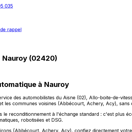
05 035
de rappel
à
Nauroy
(
02420
)
automatique à Nauroy
ervice des automobilistes du Aisne (02), Allo-boite-de-vite
 les communes voisines (Abbécourt, Achery, Acy), sans q
le reconditionnement à l'échange standard : c'est plus écon
omatiques, robotisées et DSG.
ons (Abbécourt, Achery, Acy), confiez directement votre boî