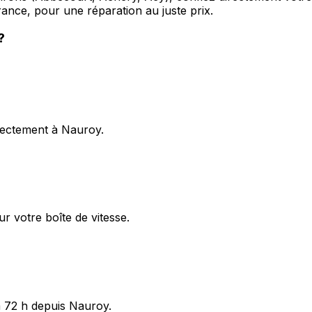
ance, pour une réparation au juste prix.
?
irectement à Nauroy.
r votre boîte de vitesse.
à 72 h depuis Nauroy.