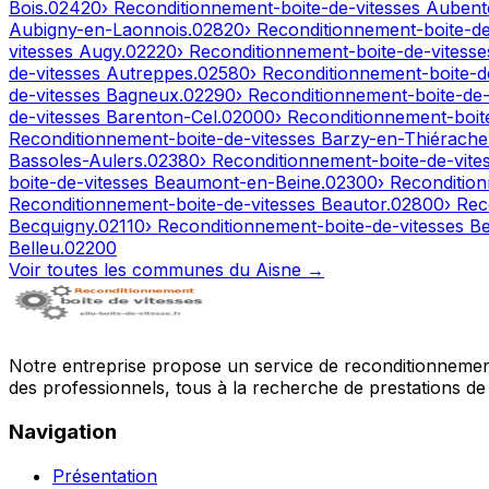
Bois
.
02420
› Reconditionnement-boite-de-vitesses
Aubent
Aubigny-en-Laonnois
.
02820
› Reconditionnement-boite-d
vitesses
Augy
.
02220
› Reconditionnement-boite-de-vitess
de-vitesses
Autreppes
.
02580
› Reconditionnement-boite-d
de-vitesses
Bagneux
.
02290
› Reconditionnement-boite-de
de-vitesses
Barenton-Cel
.
02000
› Reconditionnement-boit
Reconditionnement-boite-de-vitesses
Barzy-en-Thiérache
Bassoles-Aulers
.
02380
› Reconditionnement-boite-de-vite
boite-de-vitesses
Beaumont-en-Beine
.
02300
› Reconditio
Reconditionnement-boite-de-vitesses
Beautor
.
02800
› Rec
Becquigny
.
02110
› Reconditionnement-boite-de-vitesses
Be
Belleu
.
02200
Voir toutes les communes du
Aisne
→
Notre entreprise propose un service de reconditionnement 
des professionnels, tous à la recherche de prestations de 
Navigation
Présentation