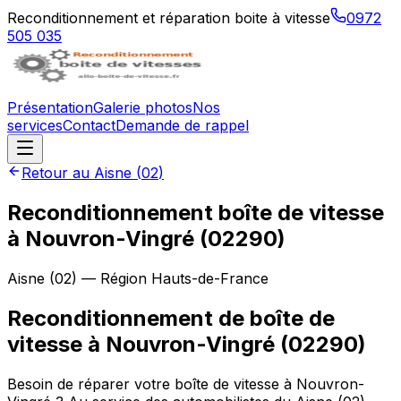
Reconditionnement et réparation boite à vitesse
0972
505 035
Présentation
Galerie photos
Nos
services
Contact
Demande de rappel
Retour au
Aisne
(
02
)
Reconditionnement boîte de vitesse
à
Nouvron-Vingré
(
02290
)
Aisne
(
02
) — Région
Hauts-de-France
Reconditionnement de boîte de
vitesse à Nouvron-Vingré (02290)
Besoin de réparer votre boîte de vitesse à Nouvron-