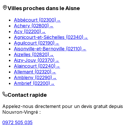
Villes proches dans le
Aisne
Abbécourt
(
02300
)
→
Achery
(
02800
)
→
Acy
(
02200
)
→
Agnicourt-et-Séchelles
(
02340
)
→
Aguilcourt
(
02190
)
→
Aisonville-et-Bernoville
(
02110
)
→
Aizelles
(
02820
)
→
Aizy-Jouy
(
02370
)
→
Alaincourt
(
02240
)
→
Allemant
(
02320
)
→
Ambleny
(
02290
)
→
Ambrief
(
02200
)
→
Contact rapide
Appelez-nous directement pour un devis gratuit depuis
Nouvron-Vingré
:
0972 505 035