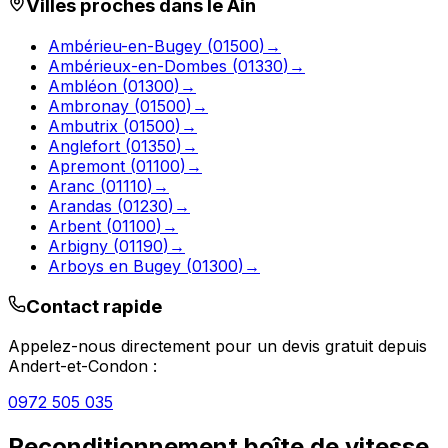
Villes proches dans le
Ain
Ambérieu-en-Bugey
(
01500
)
→
Ambérieux-en-Dombes
(
01330
)
→
Ambléon
(
01300
)
→
Ambronay
(
01500
)
→
Ambutrix
(
01500
)
→
Anglefort
(
01350
)
→
Apremont
(
01100
)
→
Aranc
(
01110
)
→
Arandas
(
01230
)
→
Arbent
(
01100
)
→
Arbigny
(
01190
)
→
Arboys en Bugey
(
01300
)
→
Contact rapide
Appelez-nous directement pour un devis gratuit depuis
Andert-et-Condon
:
0972 505 035
Reconditionnement boîte de vitesse