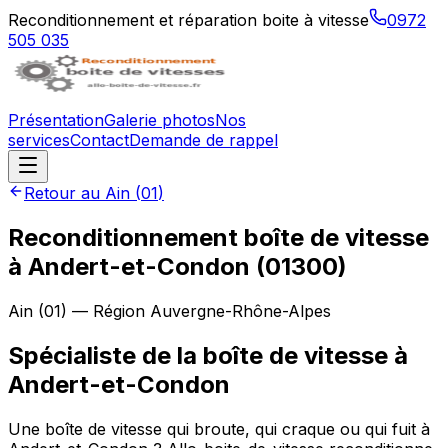
Reconditionnement et réparation boite à vitesse
0972
505 035
Présentation
Galerie photos
Nos
services
Contact
Demande de rappel
Retour au
Ain
(
01
)
Reconditionnement boîte de vitesse
à
Andert-et-Condon
(
01300
)
Ain
(
01
) — Région
Auvergne-Rhône-Alpes
Spécialiste de la boîte de vitesse à
Andert-et-Condon
Une boîte de vitesse qui broute, qui craque ou qui fuit à