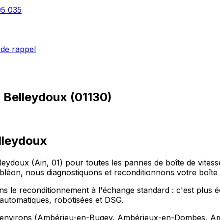
05 035
de rappel
à
Belleydoux
(
01130
)
elleydoux
leydoux (Ain, 01) pour toutes les pannes de boîte de vit
, nous diagnostiquons et reconditionnons votre boîte m
s le reconditionnement à l'échange standard : c'est plus éc
, automatiques, robotisées et DSG.
s environs (Ambérieu-en-Bugey, Ambérieux-en-Dombes, Ambl