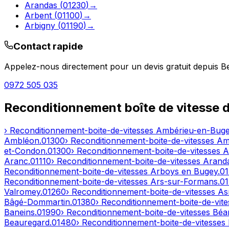
Arandas
(
01230
)
→
Arbent
(
01100
)
→
Arbigny
(
01190
)
→
Contact rapide
Appelez-nous directement pour un devis gratuit depuis
B
0972 505 035
Reconditionnement boîte de vitesse 
› Reconditionnement-boite-de-vitesses
Ambérieu-en-Bug
Ambléon
.
01300
› Reconditionnement-boite-de-vitesses
Am
et-Condon
.
01300
› Reconditionnement-boite-de-vitesses
A
Aranc
.
01110
› Reconditionnement-boite-de-vitesses
Arand
Reconditionnement-boite-de-vitesses
Arboys en Bugey
.
0
Reconditionnement-boite-de-vitesses
Ars-sur-Formans
.
0
Valromey
.
01260
› Reconditionnement-boite-de-vitesses
As
Bâgé-Dommartin
.
01380
› Reconditionnement-boite-de-vit
Baneins
.
01990
› Reconditionnement-boite-de-vitesses
Béar
Beauregard
.
01480
› Reconditionnement-boite-de-vitesses