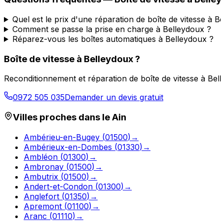
Quel est le prix d'une réparation de boîte de vitesse à 
Comment se passe la prise en charge à Belleydoux ?
Réparez-vous les boîtes automatiques à Belleydoux ?
Boîte de vitesse à
Belleydoux
?
Reconditionnement et réparation de boîte de vitesse à
Bel
0972 505 035
Demander un devis gratuit
Villes proches dans le
Ain
Ambérieu-en-Bugey
(
01500
)
→
Ambérieux-en-Dombes
(
01330
)
→
Ambléon
(
01300
)
→
Ambronay
(
01500
)
→
Ambutrix
(
01500
)
→
Andert-et-Condon
(
01300
)
→
Anglefort
(
01350
)
→
Apremont
(
01100
)
→
Aranc
(
01110
)
→