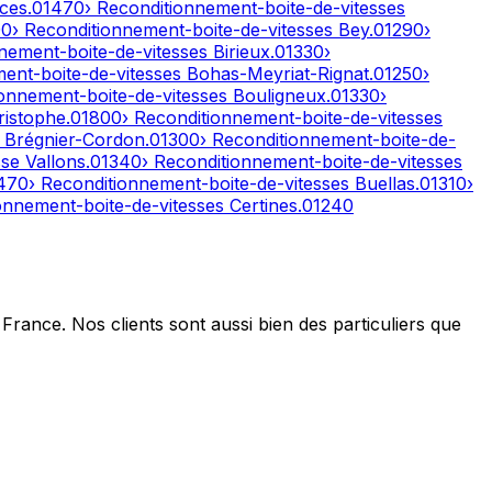
ces
.
01470
› Reconditionnement-boite-de-vitesses
00
› Reconditionnement-boite-de-vitesses
Bey
.
01290
›
nnement-boite-de-vitesses
Birieux
.
01330
›
ment-boite-de-vitesses
Bohas-Meyriat-Rignat
.
01250
›
ionnement-boite-de-vitesses
Bouligneux
.
01330
›
ristophe
.
01800
› Reconditionnement-boite-de-vitesses
s
Brégnier-Cordon
.
01300
› Reconditionnement-boite-de-
se Vallons
.
01340
› Reconditionnement-boite-de-vitesses
470
› Reconditionnement-boite-de-vitesses
Buellas
.
01310
›
ionnement-boite-de-vitesses
Certines
.
01240
France. Nos clients sont aussi bien des particuliers que