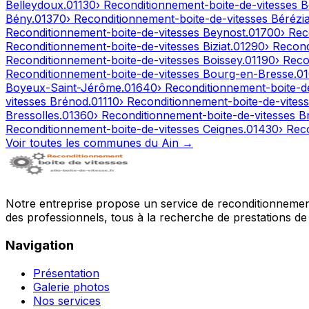
Belleydoux
.
01130
› Reconditionnement-boite-de-vitesses
B
Bény
.
01370
› Reconditionnement-boite-de-vitesses
Bérézia
Reconditionnement-boite-de-vitesses
Beynost
.
01700
› Rec
Reconditionnement-boite-de-vitesses
Biziat
.
01290
› Recon
Reconditionnement-boite-de-vitesses
Boissey
.
01190
› Reco
Reconditionnement-boite-de-vitesses
Bourg-en-Bresse
.
0
Boyeux-Saint-Jérôme
.
01640
› Reconditionnement-boite-d
vitesses
Brénod
.
01110
› Reconditionnement-boite-de-vites
Bressolles
.
01360
› Reconditionnement-boite-de-vitesses
B
Reconditionnement-boite-de-vitesses
Ceignes
.
01430
› Rec
Voir toutes les communes du
Ain
→
Notre entreprise propose un service de reconditionnement 
des professionnels, tous à la recherche de prestations de 
Navigation
Présentation
Galerie photos
Nos services