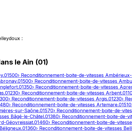
elleydoux
:
dans le
Ain
(
01
)
ey
.
01500
› Reconditionnement-boite-de-vitesses
Ambérieux
bronay
.
01500
› Reconditionnement-boite-de-vitesses
Ambut
nglefort
.
01350
› Reconditionnement-boite-de-vitesses
Apre
as
.
01230
› Reconditionnement-boite-de-vitesses
Arbent
.
011
1300
› Reconditionnement-boite-de-vitesses
Argis
.
01230
› Re
1480
› Reconditionnement-boite-de-vitesses
Artemare
.
01510
nières-sur-Saône
.
01570
› Reconditionnement-boite-de-vite
esses
Bâgé-le-Châtel
.
01380
› Reconditionnement-boite-de-vi
d-Géovreissiat
.
01460
› Reconditionnement-boite-de-vitess
Béligneux
.
01360
› Reconditionnement-boite-de-vitesses
Bel