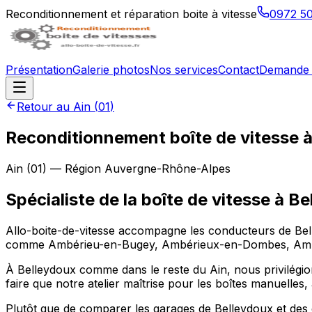
Reconditionnement et réparation boite à vitesse
0972 5
Présentation
Galerie photos
Nos services
Contact
Demande 
Retour au
Ain
(
01
)
Reconditionnement boîte de vitesse 
Ain
(
01
) — Région
Auvergne-Rhône-Alpes
Spécialiste de la boîte de vitesse à B
Allo-boite-de-vitesse accompagne les conducteurs de Bel
comme Ambérieu-en-Bugey, Ambérieux-en-Dombes, Ambléon
À Belleydoux comme dans le reste du Ain, nous privilégion
faire que notre atelier maîtrise pour les boîtes manuelles
Plutôt que de comparer les garages de Belleydoux et de