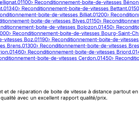
ellignat
.
01100
› Reconditionnement-boite-de-vitesses
Bénon
t
.
01340
› Reconditionnement-boite-de-vitesses
Bettant
.
015
onditionnement-boite-de-vitesses
Billiat
.
01200
› Reconditio
ditionnement-boite-de-vitesses
Blyes
.
01150
› Reconditionne
nditionnement-boite-de-vitesses
Bolozon
.
01450
› Recondit
1000
› Reconditionnement-boite-de-vitesses
Bourg-Saint-Ch
e-vitesses
Boz
.
01190
› Reconditionnement-boite-de-vitesse
ses
Brens
.
01300
› Reconditionnement-boite-de-vitesses
Bres
rion
.
01460
› Reconditionnement-boite-de-vitesses
Briord
.
01
onditionnement-boite-de-vitesses
Cerdon
.
01450
› Recondit
et de réparation de boite de vitesse à distance partout en 
qualité avec un excellent rapport qualité/prix.