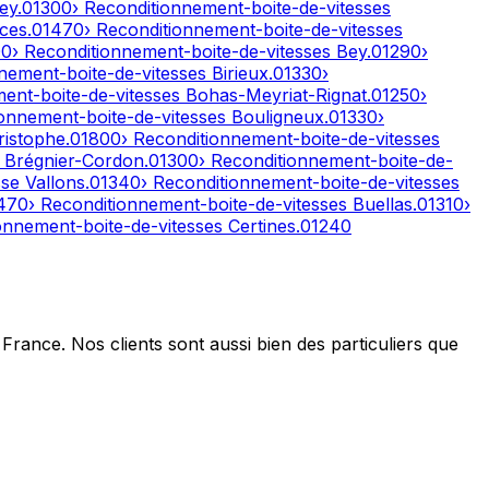
ley
.
01300
› Reconditionnement-boite-de-vitesses
ces
.
01470
› Reconditionnement-boite-de-vitesses
00
› Reconditionnement-boite-de-vitesses
Bey
.
01290
›
nnement-boite-de-vitesses
Birieux
.
01330
›
ment-boite-de-vitesses
Bohas-Meyriat-Rignat
.
01250
›
ionnement-boite-de-vitesses
Bouligneux
.
01330
›
ristophe
.
01800
› Reconditionnement-boite-de-vitesses
s
Brégnier-Cordon
.
01300
› Reconditionnement-boite-de-
se Vallons
.
01340
› Reconditionnement-boite-de-vitesses
470
› Reconditionnement-boite-de-vitesses
Buellas
.
01310
›
ionnement-boite-de-vitesses
Certines
.
01240
France. Nos clients sont aussi bien des particuliers que