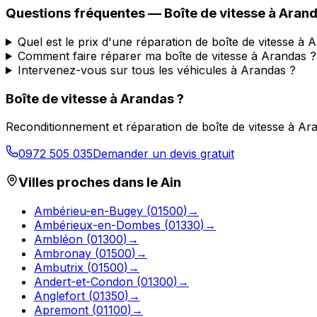
Questions fréquentes — Boîte de vitesse à
Aran
Quel est le prix d'une réparation de boîte de vitesse à 
Comment faire réparer ma boîte de vitesse à Arandas ?
Intervenez-vous sur tous les véhicules à Arandas ?
Boîte de vitesse à
Arandas
?
Reconditionnement et réparation de boîte de vitesse à
Ar
0972 505 035
Demander un devis gratuit
Villes proches dans le
Ain
Ambérieu-en-Bugey
(
01500
)
→
Ambérieux-en-Dombes
(
01330
)
→
Ambléon
(
01300
)
→
Ambronay
(
01500
)
→
Ambutrix
(
01500
)
→
Andert-et-Condon
(
01300
)
→
Anglefort
(
01350
)
→
Apremont
(
01100
)
→