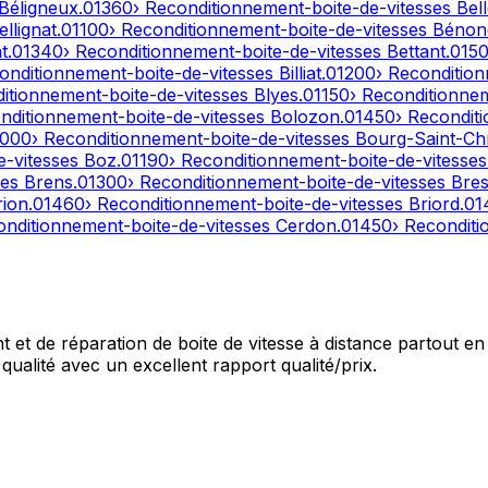
Béligneux
.
01360
› Reconditionnement-boite-de-vitesses
Bel
ellignat
.
01100
› Reconditionnement-boite-de-vitesses
Bénon
t
.
01340
› Reconditionnement-boite-de-vitesses
Bettant
.
015
onditionnement-boite-de-vitesses
Billiat
.
01200
› Reconditio
ditionnement-boite-de-vitesses
Blyes
.
01150
› Reconditionne
nditionnement-boite-de-vitesses
Bolozon
.
01450
› Recondit
1000
› Reconditionnement-boite-de-vitesses
Bourg-Saint-Ch
e-vitesses
Boz
.
01190
› Reconditionnement-boite-de-vitesse
ses
Brens
.
01300
› Reconditionnement-boite-de-vitesses
Bres
rion
.
01460
› Reconditionnement-boite-de-vitesses
Briord
.
01
onditionnement-boite-de-vitesses
Cerdon
.
01450
› Recondit
et de réparation de boite de vitesse à distance partout en 
qualité avec un excellent rapport qualité/prix.