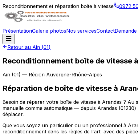
Reconditionnement et réparation boite à vitesse
0972 5
Présentation
Galerie photos
Nos services
Contact
Demande 
Retour au
Ain
(
01
)
Reconditionnement boîte de vitesse 
Ain
(
01
) — Région
Auvergne-Rhône-Alpes
Réparation de boîte de vitesse à Aran
Besoin de réparer votre boîte de vitesse à Arandas ? Au s
manuelle comme automatique — depuis Arandas (01230) 
déplacer.
Que vous soyez un particulier ou un professionnel à Arand
reconditionnement dans les règles de l'art, avec des pièce