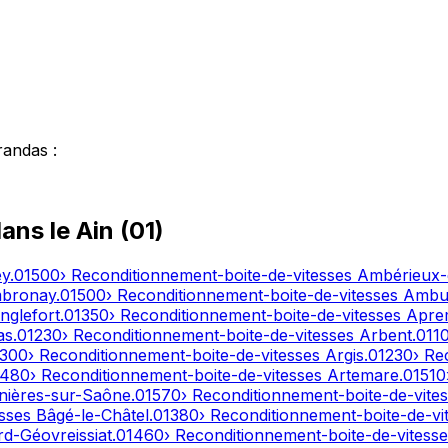
randas
:
dans le
Ain
(
01
)
ey
.
01500
› Reconditionnement-boite-de-vitesses
Ambérieux
bronay
.
01500
› Reconditionnement-boite-de-vitesses
Ambut
nglefort
.
01350
› Reconditionnement-boite-de-vitesses
Apre
as
.
01230
› Reconditionnement-boite-de-vitesses
Arbent
.
011
1300
› Reconditionnement-boite-de-vitesses
Argis
.
01230
› Re
1480
› Reconditionnement-boite-de-vitesses
Artemare
.
01510
nières-sur-Saône
.
01570
› Reconditionnement-boite-de-vite
esses
Bâgé-le-Châtel
.
01380
› Reconditionnement-boite-de-vi
d-Géovreissiat
.
01460
› Reconditionnement-boite-de-vitess