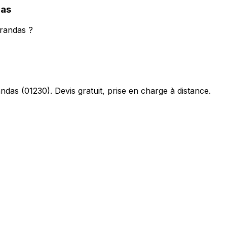
das
Arandas ?
andas
(
01230
). Devis gratuit, prise en charge à distance.