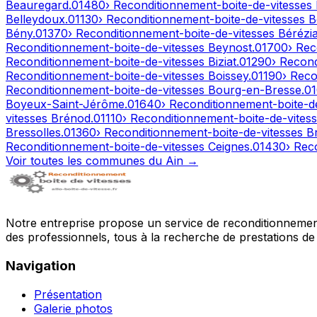
Beauregard
.
01480
› Reconditionnement-boite-de-vitesses
Belleydoux
.
01130
› Reconditionnement-boite-de-vitesses
B
Bény
.
01370
› Reconditionnement-boite-de-vitesses
Bérézia
Reconditionnement-boite-de-vitesses
Beynost
.
01700
› Rec
Reconditionnement-boite-de-vitesses
Biziat
.
01290
› Recon
Reconditionnement-boite-de-vitesses
Boissey
.
01190
› Reco
Reconditionnement-boite-de-vitesses
Bourg-en-Bresse
.
0
Boyeux-Saint-Jérôme
.
01640
› Reconditionnement-boite-d
vitesses
Brénod
.
01110
› Reconditionnement-boite-de-vites
Bressolles
.
01360
› Reconditionnement-boite-de-vitesses
B
Reconditionnement-boite-de-vitesses
Ceignes
.
01430
› Rec
Voir toutes les communes du
Ain
→
Notre entreprise propose un service de reconditionnement 
des professionnels, tous à la recherche de prestations de 
Navigation
Présentation
Galerie photos