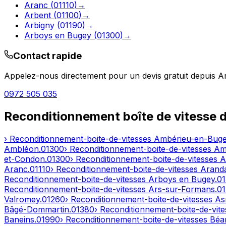
Aranc
(
01110
)
→
Arbent
(
01100
)
→
Arbigny
(
01190
)
→
Arboys en Bugey
(
01300
)
→
Contact rapide
Appelez-nous directement pour un devis gratuit depuis
A
0972 505 035
Reconditionnement boîte de vitesse 
› Reconditionnement-boite-de-vitesses
Ambérieu-en-Bug
Ambléon
.
01300
› Reconditionnement-boite-de-vitesses
Am
et-Condon
.
01300
› Reconditionnement-boite-de-vitesses
A
Aranc
.
01110
› Reconditionnement-boite-de-vitesses
Arand
Reconditionnement-boite-de-vitesses
Arboys en Bugey
.
0
Reconditionnement-boite-de-vitesses
Ars-sur-Formans
.
0
Valromey
.
01260
› Reconditionnement-boite-de-vitesses
As
Bâgé-Dommartin
.
01380
› Reconditionnement-boite-de-vit
Baneins
.
01990
› Reconditionnement-boite-de-vitesses
Béar