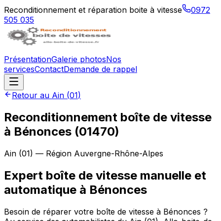
Reconditionnement et réparation boite à vitesse
0972
505 035
Présentation
Galerie photos
Nos
services
Contact
Demande de rappel
Retour au
Ain
(
01
)
Reconditionnement boîte de vitesse
à
Bénonces
(
01470
)
Ain
(
01
) — Région
Auvergne-Rhône-Alpes
Expert boîte de vitesse manuelle et
automatique à Bénonces
Besoin de réparer votre boîte de vitesse à Bénonces ?