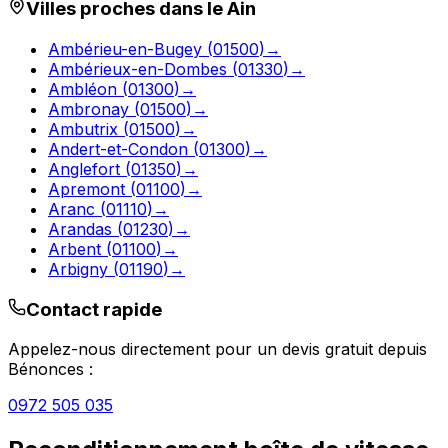
Villes proches dans le
Ain
Ambérieu-en-Bugey
(
01500
)
→
Ambérieux-en-Dombes
(
01330
)
→
Ambléon
(
01300
)
→
Ambronay
(
01500
)
→
Ambutrix
(
01500
)
→
Andert-et-Condon
(
01300
)
→
Anglefort
(
01350
)
→
Apremont
(
01100
)
→
Aranc
(
01110
)
→
Arandas
(
01230
)
→
Arbent
(
01100
)
→
Arbigny
(
01190
)
→
Contact rapide
Appelez-nous directement pour un devis gratuit depuis
Bénonces
:
0972 505 035