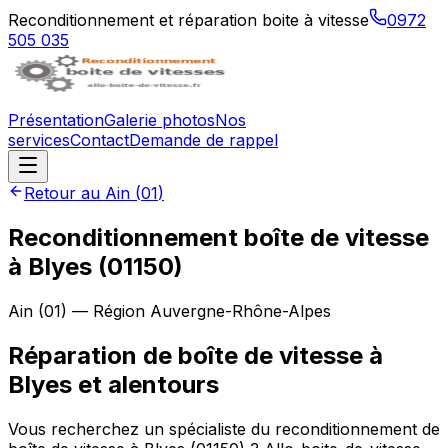
Reconditionnement et réparation boite à vitesse
0972
505 035
Présentation
Galerie photos
Nos
services
Contact
Demande de rappel
Retour au
Ain
(
01
)
Reconditionnement boîte de vitesse
à
Blyes
(
01150
)
Ain
(
01
) — Région
Auvergne-Rhône-Alpes
Réparation de boîte de vitesse à
Blyes et alentours
Vous recherchez un spécialiste du reconditionnement de