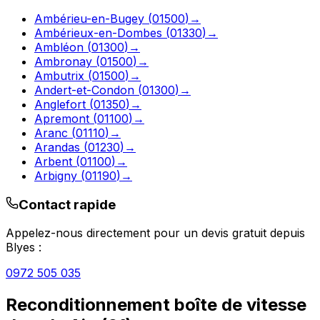
Ambérieu-en-Bugey
(
01500
)
→
Ambérieux-en-Dombes
(
01330
)
→
Ambléon
(
01300
)
→
Ambronay
(
01500
)
→
Ambutrix
(
01500
)
→
Andert-et-Condon
(
01300
)
→
Anglefort
(
01350
)
→
Apremont
(
01100
)
→
Aranc
(
01110
)
→
Arandas
(
01230
)
→
Arbent
(
01100
)
→
Arbigny
(
01190
)
→
Contact rapide
Appelez-nous directement pour un devis gratuit depuis
Blyes
:
0972 505 035
Reconditionnement boîte de vitesse