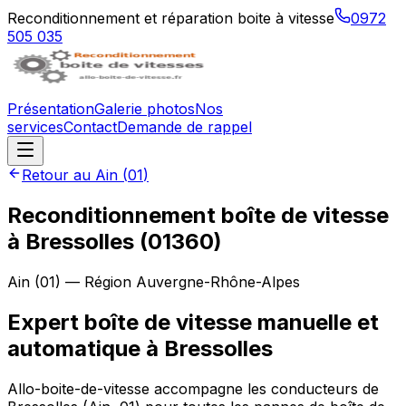
Reconditionnement et réparation boite à vitesse
0972
505 035
Présentation
Galerie photos
Nos
services
Contact
Demande de rappel
Retour au
Ain
(
01
)
Reconditionnement boîte de vitesse
à
Bressolles
(
01360
)
Ain
(
01
) — Région
Auvergne-Rhône-Alpes
Expert boîte de vitesse manuelle et
automatique à Bressolles
Allo-boite-de-vitesse accompagne les conducteurs de