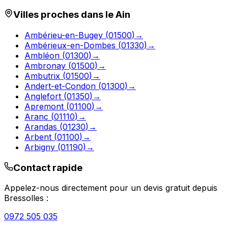
Villes proches dans le
Ain
Ambérieu-en-Bugey
(
01500
)
→
Ambérieux-en-Dombes
(
01330
)
→
Ambléon
(
01300
)
→
Ambronay
(
01500
)
→
Ambutrix
(
01500
)
→
Andert-et-Condon
(
01300
)
→
Anglefort
(
01350
)
→
Apremont
(
01100
)
→
Aranc
(
01110
)
→
Arandas
(
01230
)
→
Arbent
(
01100
)
→
Arbigny
(
01190
)
→
Contact rapide
Appelez-nous directement pour un devis gratuit depuis
Bressolles
:
0972 505 035