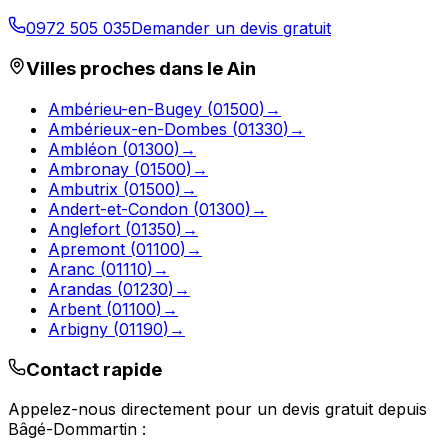
0972 505 035
Demander un devis gratuit
Villes proches dans le
Ain
Ambérieu-en-Bugey
(
01500
)
→
Ambérieux-en-Dombes
(
01330
)
→
Ambléon
(
01300
)
→
Ambronay
(
01500
)
→
Ambutrix
(
01500
)
→
Andert-et-Condon
(
01300
)
→
Anglefort
(
01350
)
→
Apremont
(
01100
)
→
Aranc
(
01110
)
→
Arandas
(
01230
)
→
Arbent
(
01100
)
→
Arbigny
(
01190
)
→
Contact rapide
Appelez-nous directement pour un devis gratuit depuis
Bâgé-Dommartin
: