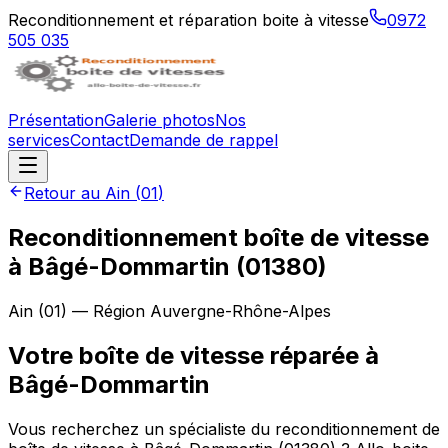
Reconditionnement et réparation boite à vitesse
0972
505 035
Présentation
Galerie photos
Nos
services
Contact
Demande de rappel
Retour au
Ain
(
01
)
Reconditionnement boîte de vitesse
à
Bâgé-Dommartin
(
01380
)
Ain
(
01
) — Région
Auvergne-Rhône-Alpes
Votre boîte de vitesse réparée à
Bâgé-Dommartin
Vous recherchez un spécialiste du reconditionnement de