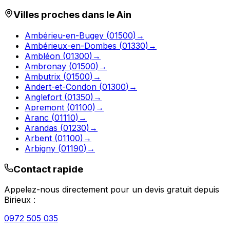
Villes proches dans le
Ain
Ambérieu-en-Bugey
(
01500
)
→
Ambérieux-en-Dombes
(
01330
)
→
Ambléon
(
01300
)
→
Ambronay
(
01500
)
→
Ambutrix
(
01500
)
→
Andert-et-Condon
(
01300
)
→
Anglefort
(
01350
)
→
Apremont
(
01100
)
→
Aranc
(
01110
)
→
Arandas
(
01230
)
→
Arbent
(
01100
)
→
Arbigny
(
01190
)
→
Contact rapide
Appelez-nous directement pour un devis gratuit depuis
Birieux
:
0972 505 035