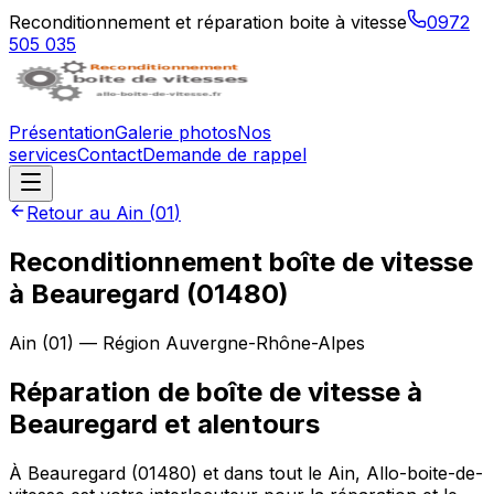
Reconditionnement et réparation boite à vitesse
0972
505 035
Présentation
Galerie photos
Nos
services
Contact
Demande de rappel
Retour au
Ain
(
01
)
Reconditionnement boîte de vitesse
à
Beauregard
(
01480
)
Ain
(
01
) — Région
Auvergne-Rhône-Alpes
Réparation de boîte de vitesse à
Beauregard et alentours
À Beauregard (01480) et dans tout le Ain, Allo-boite-de-