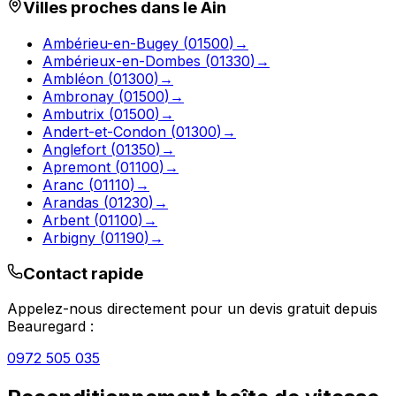
Villes proches dans le
Ain
Ambérieu-en-Bugey
(
01500
)
→
Ambérieux-en-Dombes
(
01330
)
→
Ambléon
(
01300
)
→
Ambronay
(
01500
)
→
Ambutrix
(
01500
)
→
Andert-et-Condon
(
01300
)
→
Anglefort
(
01350
)
→
Apremont
(
01100
)
→
Aranc
(
01110
)
→
Arandas
(
01230
)
→
Arbent
(
01100
)
→
Arbigny
(
01190
)
→
Contact rapide
Appelez-nous directement pour un devis gratuit depuis
Beauregard
:
0972 505 035