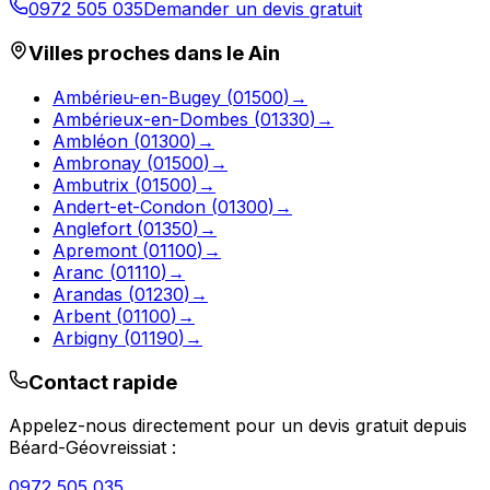
0972 505 035
Demander un devis gratuit
Villes proches dans le
Ain
Ambérieu-en-Bugey
(
01500
)
→
Ambérieux-en-Dombes
(
01330
)
→
Ambléon
(
01300
)
→
Ambronay
(
01500
)
→
Ambutrix
(
01500
)
→
Andert-et-Condon
(
01300
)
→
Anglefort
(
01350
)
→
Apremont
(
01100
)
→
Aranc
(
01110
)
→
Arandas
(
01230
)
→
Arbent
(
01100
)
→
Arbigny
(
01190
)
→
Contact rapide
Appelez-nous directement pour un devis gratuit depuis
Béard-Géovreissiat
:
0972 505 035