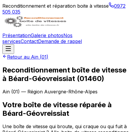
Reconditionnement et réparation boite à vitesse
0972
505 035
Présentation
Galerie photos
Nos
services
Contact
Demande de rappel
Retour au
Ain
(
01
)
Reconditionnement boîte de vitesse
à
Béard-Géovreissiat
(
01460
)
Ain
(
01
) — Région
Auvergne-Rhône-Alpes
Votre boîte de vitesse réparée à
Béard-Géovreissiat
Une boîte de vitesse qui broute, qui craque ou qui fuit à