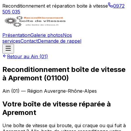
Reconditionnement et réparation boite à vitesse
0972
505 035
Présentation
Galerie photos
Nos
services
Contact
Demande de rappel
Retour au
Ain
(
01
)
Reconditionnement boîte de vitesse
à
Apremont
(
01100
)
Ain
(
01
) — Région
Auvergne-Rhône-Alpes
Votre boîte de vitesse réparée à
Apremont
Une boîte de vitesse qui broute, qui craque ou qui fuit à