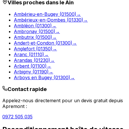
Villes proches dans le
Ain
Ambérieu-en-Bugey
(
01500
)
→
Ambérieux-en-Dombes
(
01330
)
→
Ambléon
(
01300
)
→
Ambronay
(
01500
)
→
Ambutrix
(
01500
)
→
Andert-et-Condon
(
01300
)
→
Anglefort
(
01350
)
→
Aranc
(
01110
)
→
Arandas
(
01230
)
→
Arbent
(
01100
)
→
Arbigny
(
01190
)
→
Arboys en Bugey
(
01300
)
→
Contact rapide
Appelez-nous directement pour un devis gratuit depuis
Apremont
:
0972 505 035