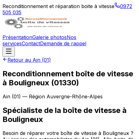
Reconditionnement et réparation boite à vitesse
0972
505 035
Présentation
Galerie photos
Nos
services
Contact
Demande de rappel
Retour au
Ain
(
01
)
Reconditionnement boîte de vitesse
à
Bouligneux
(
01330
)
Ain
(
01
) — Région
Auvergne-Rhône-Alpes
Spécialiste de la boîte de vitesse à
Bouligneux
Besoin de réparer votre boîte de vitesse à Bouligneux ?