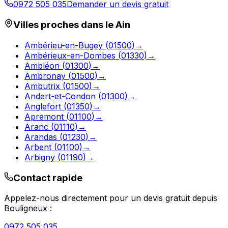
0972 505 035
Demander un devis gratuit
Villes proches dans le
Ain
Ambérieu-en-Bugey
(
01500
)
→
Ambérieux-en-Dombes
(
01330
)
→
Ambléon
(
01300
)
→
Ambronay
(
01500
)
→
Ambutrix
(
01500
)
→
Andert-et-Condon
(
01300
)
→
Anglefort
(
01350
)
→
Apremont
(
01100
)
→
Aranc
(
01110
)
→
Arandas
(
01230
)
→
Arbent
(
01100
)
→
Arbigny
(
01190
)
→
Contact rapide
Appelez-nous directement pour un devis gratuit depuis
Bouligneux
:
0972 505 035