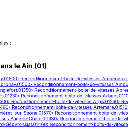
lley
:
dans le
Ain
(
01
)
ey
.
01500
› Reconditionnement-boite-de-vitesses
Ambérieux
bronay
.
01500
› Reconditionnement-boite-de-vitesses
Ambut
nglefort
.
01350
› Reconditionnement-boite-de-vitesses
Apre
as
.
01230
› Reconditionnement-boite-de-vitesses
Arbent
.
011
1300
› Reconditionnement-boite-de-vitesses
Argis
.
01230
› Re
1480
› Reconditionnement-boite-de-vitesses
Artemare
.
01510
nières-sur-Saône
.
01570
› Reconditionnement-boite-de-vite
esses
Bâgé-le-Châtel
.
01380
› Reconditionnement-boite-de-vi
d-Géovreissiat
.
01460
› Reconditionnement-boite-de-vitess