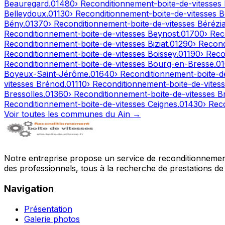
Beauregard
.
01480
› Reconditionnement-boite-de-vitesses
Belleydoux
.
01130
› Reconditionnement-boite-de-vitesses
B
Bény
.
01370
› Reconditionnement-boite-de-vitesses
Bérézia
Reconditionnement-boite-de-vitesses
Beynost
.
01700
› Rec
Reconditionnement-boite-de-vitesses
Biziat
.
01290
› Recon
Reconditionnement-boite-de-vitesses
Boissey
.
01190
› Reco
Reconditionnement-boite-de-vitesses
Bourg-en-Bresse
.
0
Boyeux-Saint-Jérôme
.
01640
› Reconditionnement-boite-d
vitesses
Brénod
.
01110
› Reconditionnement-boite-de-vites
Bressolles
.
01360
› Reconditionnement-boite-de-vitesses
B
Reconditionnement-boite-de-vitesses
Ceignes
.
01430
› Rec
Voir toutes les communes du
Ain
→
Notre entreprise propose un service de reconditionnement 
des professionnels, tous à la recherche de prestations de 
Navigation
Présentation
Galerie photos