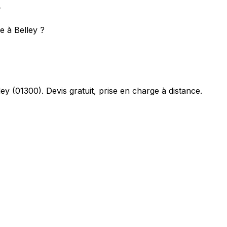
y
e à Belley ?
ley
(
01300
). Devis gratuit, prise en charge à distance.