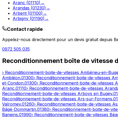
Aranc
(
01110
)
→
Arandas
(
01230
)
→
Arbent
(
01100
)
→
Arbigny
(
01190
)
→
Contact rapide
Appelez-nous directement pour un devis gratuit depuis
Be
0972 505 035
Reconditionnement boîte de vitesse 
› Reconditionnement-boite-de-vitesses
Ambérieu-en-Bug
Ambléon
.
01300
› Reconditionnement-boite-de-vitesses
Am
et-Condon
.
01300
› Reconditionnement-boite-de-vitesses
A
Aranc
.
01110
› Reconditionnement-boite-de-vitesses
Arand
Reconditionnement-boite-de-vitesses
Arboys en Bugey
.
0
Reconditionnement-boite-de-vitesses
Ars-sur-Formans
.
0
Valromey
.
01260
› Reconditionnement-boite-de-vitesses
As
Bâgé-Dommartin
.
01380
› Reconditionnement-boite-de-vit
Baneins
.
01990
› Reconditionnement-boite-de-vitesses
Béar