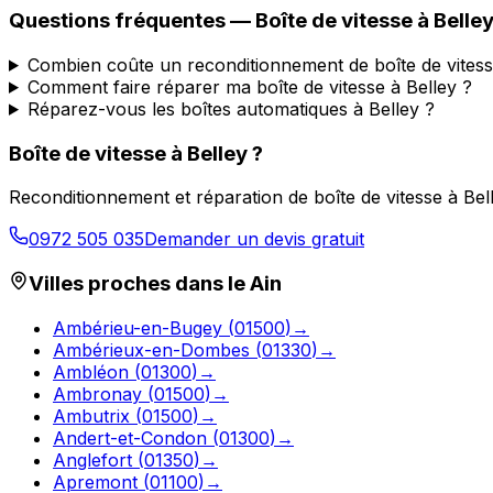
Questions fréquentes — Boîte de vitesse à
Belle
Combien coûte un reconditionnement de boîte de vitess
Comment faire réparer ma boîte de vitesse à Belley ?
Réparez-vous les boîtes automatiques à Belley ?
Boîte de vitesse à
Belley
?
Reconditionnement et réparation de boîte de vitesse à
Bel
0972 505 035
Demander un devis gratuit
Villes proches dans le
Ain
Ambérieu-en-Bugey
(
01500
)
→
Ambérieux-en-Dombes
(
01330
)
→
Ambléon
(
01300
)
→
Ambronay
(
01500
)
→
Ambutrix
(
01500
)
→
Andert-et-Condon
(
01300
)
→
Anglefort
(
01350
)
→
Apremont
(
01100
)
→