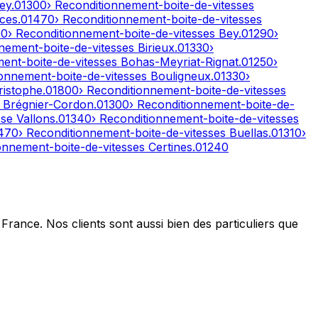
ley
.
01300
› Reconditionnement-boite-de-vitesses
ces
.
01470
› Reconditionnement-boite-de-vitesses
00
› Reconditionnement-boite-de-vitesses
Bey
.
01290
›
nnement-boite-de-vitesses
Birieux
.
01330
›
ment-boite-de-vitesses
Bohas-Meyriat-Rignat
.
01250
›
ionnement-boite-de-vitesses
Bouligneux
.
01330
›
ristophe
.
01800
› Reconditionnement-boite-de-vitesses
s
Brégnier-Cordon
.
01300
› Reconditionnement-boite-de-
se Vallons
.
01340
› Reconditionnement-boite-de-vitesses
470
› Reconditionnement-boite-de-vitesses
Buellas
.
01310
›
ionnement-boite-de-vitesses
Certines
.
01240
France. Nos clients sont aussi bien des particuliers que