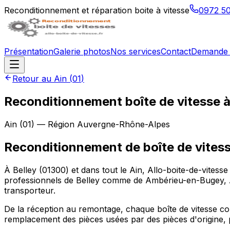
Reconditionnement et réparation boite à vitesse
0972 5
Présentation
Galerie photos
Nos services
Contact
Demande 
Retour au
Ain
(
01
)
Reconditionnement boîte de vitesse 
Ain
(
01
) — Région
Auvergne-Rhône-Alpes
Reconditionnement de boîte de vitess
À Belley (01300) et dans tout le Ain, Allo-boite-de-vitesse
professionnels de Belley comme de Ambérieu-en-Bugey, A
transporteur.
De la réception au remontage, chaque boîte de vitesse conf
remplacement des pièces usées par des pièces d'origine, p