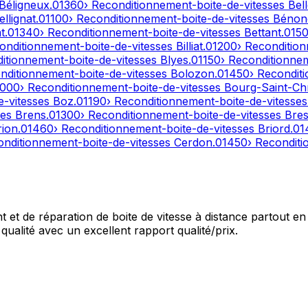
Béligneux
.
01360
› Reconditionnement-boite-de-vitesses
Bel
ellignat
.
01100
› Reconditionnement-boite-de-vitesses
Bénon
t
.
01340
› Reconditionnement-boite-de-vitesses
Bettant
.
015
onditionnement-boite-de-vitesses
Billiat
.
01200
› Reconditio
ditionnement-boite-de-vitesses
Blyes
.
01150
› Reconditionne
nditionnement-boite-de-vitesses
Bolozon
.
01450
› Recondit
1000
› Reconditionnement-boite-de-vitesses
Bourg-Saint-Ch
e-vitesses
Boz
.
01190
› Reconditionnement-boite-de-vitesse
ses
Brens
.
01300
› Reconditionnement-boite-de-vitesses
Bres
rion
.
01460
› Reconditionnement-boite-de-vitesses
Briord
.
01
onditionnement-boite-de-vitesses
Cerdon
.
01450
› Recondit
et de réparation de boite de vitesse à distance partout en 
qualité avec un excellent rapport qualité/prix.