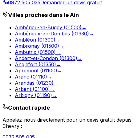
0972 505 035
Demander un devis gratuit
Villes proches dans le
Ain
Ambérieu-en-Bugey
(
01500
)
→
Ambérieux-en-Dombes
(
01330
)
→
Ambléon
(
01300
)
→
Ambronay
(
01500
)
→
Ambutrix
(
01500
)
→
Andert-et-Condon
(
01300
)
→
Anglefort
(
01350
)
→
Apremont
(
01100
)
→
Aranc
(
01110
)
→
Arandas
(
01230
)
→
Arbent
(
01100
)
→
Arbigny
(
01190
)
→
Contact rapide
Appelez-nous directement pour un devis gratuit depuis
Chevry
:
0972 505 035