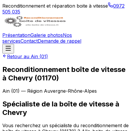
Reconditionnement et réparation boite à vitesse
0972
505 035
Présentation
Galerie photos
Nos
services
Contact
Demande de rappel
Retour au
Ain
(
01
)
Reconditionnement boîte de vitesse
à
Chevry
(
01170
)
Ain
(
01
) — Région
Auvergne-Rhône-Alpes
Spécialiste de la boîte de vitesse à
Chevry
Vous recherchez un spécialiste du reconditionnement de