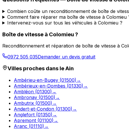
Combien coûte un reconditionnement de boîte de vites
Comment faire réparer ma boîte de vitesse à Colomieu 
Intervenez-vous sur tous les véhicules à Colomieu ?
Boîte de vitesse à
Colomieu
?
Reconditionnement et réparation de boîte de vitesse à
Col
0972 505 035
Demander un devis gratuit
Villes proches dans le
Ain
Ambérieu-en-Bugey
(
01500
)
→
Ambérieux-en-Dombes
(
01330
)
→
Ambléon
(
01300
)
→
Ambronay
(
01500
)
→
Ambutrix
(
01500
)
→
Andert-et-Condon
(
01300
)
→
Anglefort
(
01350
)
→
Apremont
(
01100
)
→
Aranc
(
01110
)
→