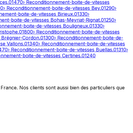
ces
.
01470
› Reconditionnement-boite-de-vitesses
00
› Reconditionnement-boite-de-vitesses
Bey
.
01290
›
nnement-boite-de-vitesses
Birieux
.
01330
›
ment-boite-de-vitesses
Bohas-Meyriat-Rignat
.
01250
›
ionnement-boite-de-vitesses
Bouligneux
.
01330
›
ristophe
.
01800
› Reconditionnement-boite-de-vitesses
s
Brégnier-Cordon
.
01300
› Reconditionnement-boite-de-
se Vallons
.
01340
› Reconditionnement-boite-de-vitesses
470
› Reconditionnement-boite-de-vitesses
Buellas
.
01310
›
ionnement-boite-de-vitesses
Certines
.
01240
France. Nos clients sont aussi bien des particuliers que