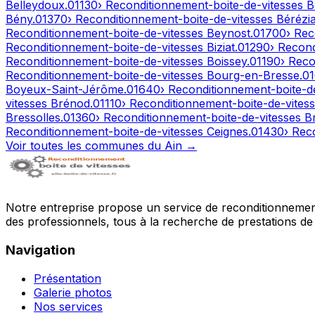
Belleydoux
.
01130
› Reconditionnement-boite-de-vitesses
B
Bény
.
01370
› Reconditionnement-boite-de-vitesses
Bérézia
Reconditionnement-boite-de-vitesses
Beynost
.
01700
› Rec
Reconditionnement-boite-de-vitesses
Biziat
.
01290
› Recon
Reconditionnement-boite-de-vitesses
Boissey
.
01190
› Reco
Reconditionnement-boite-de-vitesses
Bourg-en-Bresse
.
0
Boyeux-Saint-Jérôme
.
01640
› Reconditionnement-boite-d
vitesses
Brénod
.
01110
› Reconditionnement-boite-de-vites
Bressolles
.
01360
› Reconditionnement-boite-de-vitesses
B
Reconditionnement-boite-de-vitesses
Ceignes
.
01430
› Rec
Voir toutes les communes du
Ain
→
Notre entreprise propose un service de reconditionnement 
des professionnels, tous à la recherche de prestations de 
Navigation
Présentation
Galerie photos
Nos services