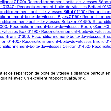
ellignat
.
01100
› Reconditionnement-boite-de-vitesses
Bénon
t
.
01340
› Reconditionnement-boite-de-vitesses
Bettant
.
015
onditionnement-boite-de-vitesses
Billiat
.
01200
› Reconditio
ditionnement-boite-de-vitesses
Blyes
.
01150
› Reconditionne
nditionnement-boite-de-vitesses
Bolozon
.
01450
› Recondit
1000
› Reconditionnement-boite-de-vitesses
Bourg-Saint-Ch
e-vitesses
Boz
.
01190
› Reconditionnement-boite-de-vitesse
ses
Brens
.
01300
› Reconditionnement-boite-de-vitesses
Bres
rion
.
01460
› Reconditionnement-boite-de-vitesses
Briord
.
01
onditionnement-boite-de-vitesses
Cerdon
.
01450
› Recondit
et de réparation de boite de vitesse à distance partout en 
qualité avec un excellent rapport qualité/prix.