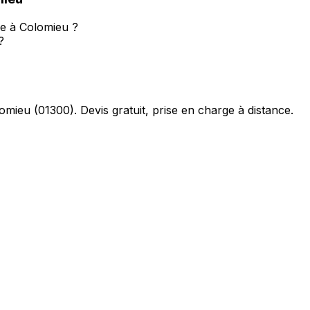
se à Colomieu ?
?
omieu
(
01300
). Devis gratuit, prise en charge à distance.