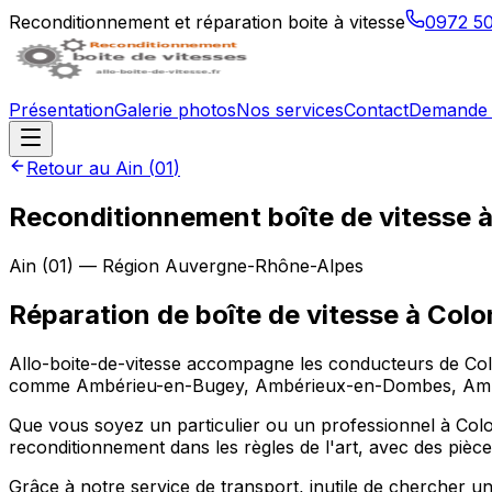
Reconditionnement et réparation boite à vitesse
0972 5
Présentation
Galerie photos
Nos services
Contact
Demande 
Retour au
Ain
(
01
)
Reconditionnement boîte de vitesse 
Ain
(
01
) — Région
Auvergne-Rhône-Alpes
Réparation de boîte de vitesse à Colo
Allo-boite-de-vitesse accompagne les conducteurs de Col
comme Ambérieu-en-Bugey, Ambérieux-en-Dombes, Ambléon
Que vous soyez un particulier ou un professionnel à Colom
reconditionnement dans les règles de l'art, avec des pièce
Grâce à notre service de transport, inutile de chercher u