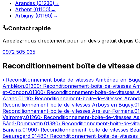
Arandas
(
01230
)
→
Arbent
(
01100
)
→
Arbigny
(
01190
)
→
Contact rapide
Appelez-nous directement pour un devis gratuit depuis
C
0972 505 035
Reconditionnement boîte de vitesse 
› Reconditionnement-boite-de-vitesses
Ambérieu-en-Bug
Ambléon
.
01300
› Reconditionnement-boite-de-vitesses
Am
et-Condon
.
01300
› Reconditionnement-boite-de-vitesses
A
Aranc
.
01110
› Reconditionnement-boite-de-vitesses
Arand
Reconditionnement-boite-de-vitesses
Arboys en Bugey
.
0
Reconditionnement-boite-de-vitesses
Ars-sur-Formans
.
0
Valromey
.
01260
› Reconditionnement-boite-de-vitesses
As
Bâgé-Dommartin
.
01380
› Reconditionnement-boite-de-vit
Baneins
.
01990
› Reconditionnement-boite-de-vitesses
Béar
Beauregard
.
01480
› Reconditionnement-boite-de-vitesses