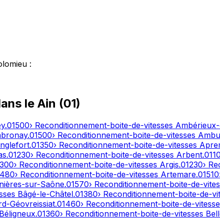
olomieu
:
dans le
Ain
(
01
)
ey
.
01500
› Reconditionnement-boite-de-vitesses
Ambérieux
bronay
.
01500
› Reconditionnement-boite-de-vitesses
Ambut
nglefort
.
01350
› Reconditionnement-boite-de-vitesses
Apre
as
.
01230
› Reconditionnement-boite-de-vitesses
Arbent
.
011
1300
› Reconditionnement-boite-de-vitesses
Argis
.
01230
› Re
1480
› Reconditionnement-boite-de-vitesses
Artemare
.
01510
nières-sur-Saône
.
01570
› Reconditionnement-boite-de-vite
esses
Bâgé-le-Châtel
.
01380
› Reconditionnement-boite-de-vi
d-Géovreissiat
.
01460
› Reconditionnement-boite-de-vitess
Béligneux
.
01360
› Reconditionnement-boite-de-vitesses
Bel