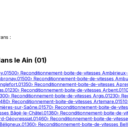
rans
:
dans le
Ain
(
01
)
ey
.
01500
› Reconditionnement-boite-de-vitesses
Ambérieux
bronay
.
01500
› Reconditionnement-boite-de-vitesses
Ambut
nglefort
.
01350
› Reconditionnement-boite-de-vitesses
Apre
as
.
01230
› Reconditionnement-boite-de-vitesses
Arbent
.
011
1300
› Reconditionnement-boite-de-vitesses
Argis
.
01230
› Re
1480
› Reconditionnement-boite-de-vitesses
Artemare
.
01510
nières-sur-Saône
.
01570
› Reconditionnement-boite-de-vite
esses
Bâgé-le-Châtel
.
01380
› Reconditionnement-boite-de-vi
d-Géovreissiat
.
01460
› Reconditionnement-boite-de-vitess
Béligneux
.
01360
› Reconditionnement-boite-de-vitesses
Bel