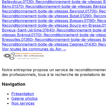
Belleydoux
.
01130
› Reconditionnement-boite-de-vitesses
B
Bény
.
01370
› Reconditionnement-boite-de-vitesses
Bérézia
Reconditionnement-boite-de-vitesses
Beynost
.
01700
› Rec
Reconditionnement-boite-de-vitesses
Biziat
.
01290
› Recon
Reconditionnement-boite-de-vitesses
Boissey
.
01190
› Reco
Reconditionnement-boite-de-vitesses
Bourg-en-Bresse
.
0
Boyeux-Saint-Jérôme
.
01640
› Reconditionnement-boite-d
vitesses
Brénod
.
01110
› Reconditionnement-boite-de-vites
Bressolles
.
01360
› Reconditionnement-boite-de-vitesses
B
Reconditionnement-boite-de-vitesses
Ceignes
.
01430
› Rec
Voir toutes les communes du
Ain
→
Notre entreprise propose un service de reconditionnement 
des professionnels, tous à la recherche de prestations de 
Navigation
Présentation
Galerie photos
Nos services