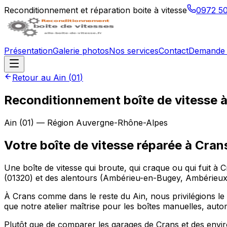
Reconditionnement et réparation boite à vitesse
0972 5
Présentation
Galerie photos
Nos services
Contact
Demande 
Retour au
Ain
(
01
)
Reconditionnement boîte de vitesse 
Ain
(
01
) — Région
Auvergne-Rhône-Alpes
Votre boîte de vitesse réparée à Cran
Une boîte de vitesse qui broute, qui craque ou qui fuit à
(01320) et des alentours (Ambérieu-en-Bugey, Ambérieu
À Crans comme dans le reste du Ain, nous privilégions le r
que notre atelier maîtrise pour les boîtes manuelles, aut
Plutôt que de comparer les garages de Crans et des envi