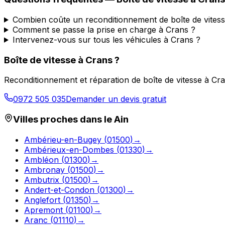
Combien coûte un reconditionnement de boîte de vitess
Comment se passe la prise en charge à Crans ?
Intervenez-vous sur tous les véhicules à Crans ?
Boîte de vitesse à
Crans
?
Reconditionnement et réparation de boîte de vitesse à
Cra
0972 505 035
Demander un devis gratuit
Villes proches dans le
Ain
Ambérieu-en-Bugey
(
01500
)
→
Ambérieux-en-Dombes
(
01330
)
→
Ambléon
(
01300
)
→
Ambronay
(
01500
)
→
Ambutrix
(
01500
)
→
Andert-et-Condon
(
01300
)
→
Anglefort
(
01350
)
→
Apremont
(
01100
)
→
Aranc
(
01110
)
→