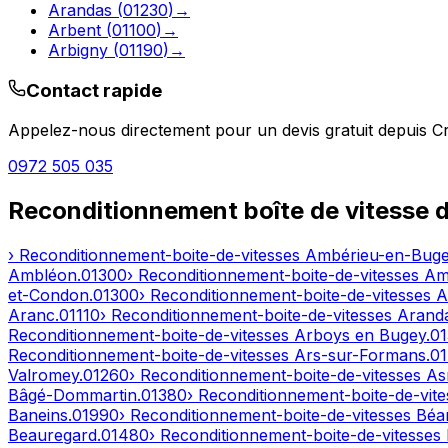
Arandas
(
01230
)
→
Arbent
(
01100
)
→
Arbigny
(
01190
)
→
Contact rapide
Appelez-nous directement pour un devis gratuit depuis
C
0972 505 035
Reconditionnement boîte de vitesse 
› Reconditionnement-boite-de-vitesses
Ambérieu-en-Bug
Ambléon
.
01300
› Reconditionnement-boite-de-vitesses
Am
et-Condon
.
01300
› Reconditionnement-boite-de-vitesses
A
Aranc
.
01110
› Reconditionnement-boite-de-vitesses
Arand
Reconditionnement-boite-de-vitesses
Arboys en Bugey
.
0
Reconditionnement-boite-de-vitesses
Ars-sur-Formans
.
0
Valromey
.
01260
› Reconditionnement-boite-de-vitesses
As
Bâgé-Dommartin
.
01380
› Reconditionnement-boite-de-vit
Baneins
.
01990
› Reconditionnement-boite-de-vitesses
Béar
Beauregard
.
01480
› Reconditionnement-boite-de-vitesses