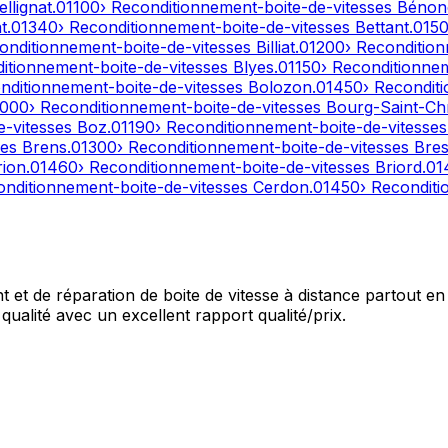
ellignat
.
01100
› Reconditionnement-boite-de-vitesses
Bénon
t
.
01340
› Reconditionnement-boite-de-vitesses
Bettant
.
015
onditionnement-boite-de-vitesses
Billiat
.
01200
› Reconditio
ditionnement-boite-de-vitesses
Blyes
.
01150
› Reconditionne
nditionnement-boite-de-vitesses
Bolozon
.
01450
› Recondit
1000
› Reconditionnement-boite-de-vitesses
Bourg-Saint-Ch
e-vitesses
Boz
.
01190
› Reconditionnement-boite-de-vitesse
ses
Brens
.
01300
› Reconditionnement-boite-de-vitesses
Bres
rion
.
01460
› Reconditionnement-boite-de-vitesses
Briord
.
01
onditionnement-boite-de-vitesses
Cerdon
.
01450
› Recondit
et de réparation de boite de vitesse à distance partout en 
qualité avec un excellent rapport qualité/prix.