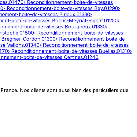
ces
.
01470
› Reconditionnement-boite-de-vitesses
00
› Reconditionnement-boite-de-vitesses
Bey
.
01290
›
nnement-boite-de-vitesses
Birieux
.
01330
›
ment-boite-de-vitesses
Bohas-Meyriat-Rignat
.
01250
›
ionnement-boite-de-vitesses
Bouligneux
.
01330
›
ristophe
.
01800
› Reconditionnement-boite-de-vitesses
s
Brégnier-Cordon
.
01300
› Reconditionnement-boite-de-
se Vallons
.
01340
› Reconditionnement-boite-de-vitesses
470
› Reconditionnement-boite-de-vitesses
Buellas
.
01310
›
ionnement-boite-de-vitesses
Certines
.
01240
France. Nos clients sont aussi bien des particuliers que