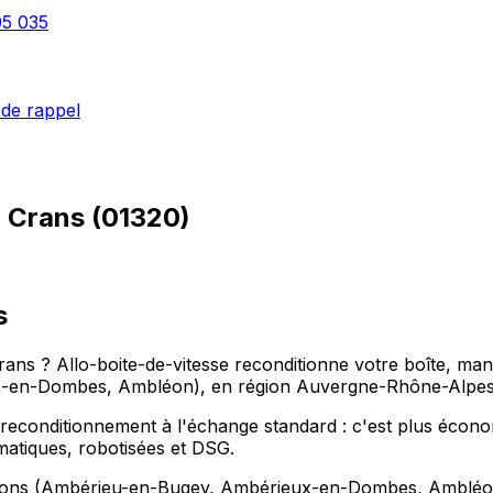
05 035
de rappel
à
Crans
(
01320
)
s
 Crans ? Allo-boite-de-vitesse reconditionne votre boîte, ma
x-en-Dombes, Ambléon), en région Auvergne-Rhône-Alpes, 
econditionnement à l'échange standard : c'est plus économiq
omatiques, robotisées et DSG.
rons (Ambérieu-en-Bugey, Ambérieux-en-Dombes, Ambléon), 