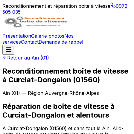
Reconditionnement et réparation boite à vitesse
0972
505 035
Présentation
Galerie photos
Nos
services
Contact
Demande de rappel
Retour au
Ain
(
01
)
Reconditionnement boîte de vitesse
à
Curciat-Dongalon
(
01560
)
Ain
(
01
) — Région
Auvergne-Rhône-Alpes
Réparation de boîte de vitesse à
Curciat-Dongalon et alentours
À Curciat-Dongalon (01560) et dans tout le Ain, Allo-