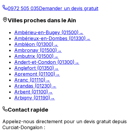
0972 505 035
Demander un devis gratuit
Villes proches dans le
Ain
Ambérieu-en-Bugey
(
01500
)
→
Ambérieux-en-Dombes
(
01330
)
→
Ambléon
(
01300
)
→
Ambronay
(
01500
)
→
Ambutrix
(
01500
)
→
Andert-et-Condon
(
01300
)
→
Anglefort
(
01350
)
→
Apremont
(
01100
)
→
Aranc
(
01110
)
→
Arandas
(
01230
)
→
Arbent
(
01100
)
→
Arbigny
(
01190
)
→
Contact rapide
Appelez-nous directement pour un devis gratuit depuis
Curciat-Dongalon
: