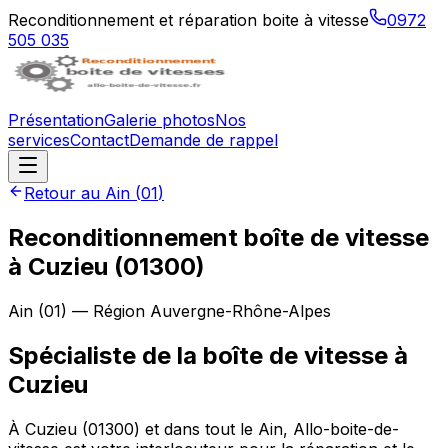
Reconditionnement et réparation boite à vitesse
0972
505 035
Présentation
Galerie photos
Nos
services
Contact
Demande de rappel
Retour au
Ain
(
01
)
Reconditionnement boîte de vitesse
à
Cuzieu
(
01300
)
Ain
(
01
) — Région
Auvergne-Rhône-Alpes
Spécialiste de la boîte de vitesse à
Cuzieu
À Cuzieu (01300) et dans tout le Ain, Allo-boite-de-