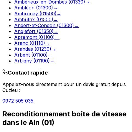
Ambérieux-en-Dombes
(
01330
)
→
Ambléon
(
01300
)
→
Ambronay
(
01500
)
→
Ambutrix
(
01500
)
→
Andert-et-Condon
(
01300
)
→
Anglefort
(
01350
)
→
Apremont
(
01100
)
→
Aranc
(
01110
)
→
Arandas
(
01230
)
→
Arbent
(
01100
)
→
Arbigny
(
01190
)
→
Contact rapide
Appelez-nous directement pour un devis gratuit depuis
Cuzieu
:
0972 505 035
Reconditionnement boîte de vitesse
dans le
Ain
(
01
)