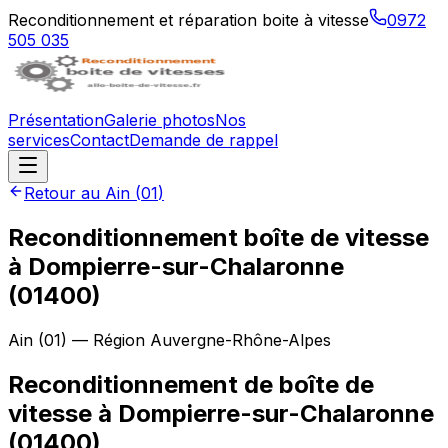
Reconditionnement et réparation boite à vitesse
0972
505 035
Présentation
Galerie photos
Nos
services
Contact
Demande de rappel
Retour au
Ain
(
01
)
Reconditionnement boîte de vitesse
à
Dompierre-sur-Chalaronne
(
01400
)
Ain
(
01
) — Région
Auvergne-Rhône-Alpes
Reconditionnement de boîte de
vitesse à Dompierre-sur-Chalaronne
(01400)