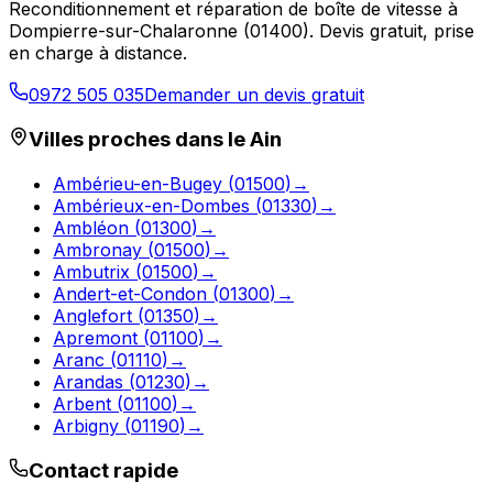
Reconditionnement et réparation de boîte de vitesse à
Dompierre-sur-Chalaronne
(
01400
). Devis gratuit, prise
en charge à distance.
0972 505 035
Demander un devis gratuit
Villes proches dans le
Ain
Ambérieu-en-Bugey
(
01500
)
→
Ambérieux-en-Dombes
(
01330
)
→
Ambléon
(
01300
)
→
Ambronay
(
01500
)
→
Ambutrix
(
01500
)
→
Andert-et-Condon
(
01300
)
→
Anglefort
(
01350
)
→
Apremont
(
01100
)
→
Aranc
(
01110
)
→
Arandas
(
01230
)
→
Arbent
(
01100
)
→
Arbigny
(
01190
)
→
Contact rapide