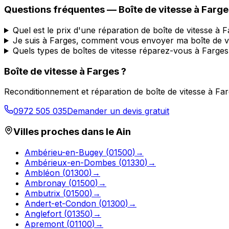
Questions fréquentes — Boîte de vitesse à
Farge
Quel est le prix d'une réparation de boîte de vitesse à 
Je suis à Farges, comment vous envoyer ma boîte de v
Quels types de boîtes de vitesse réparez-vous à Farges
Boîte de vitesse à
Farges
?
Reconditionnement et réparation de boîte de vitesse à
Far
0972 505 035
Demander un devis gratuit
Villes proches dans le
Ain
Ambérieu-en-Bugey
(
01500
)
→
Ambérieux-en-Dombes
(
01330
)
→
Ambléon
(
01300
)
→
Ambronay
(
01500
)
→
Ambutrix
(
01500
)
→
Andert-et-Condon
(
01300
)
→
Anglefort
(
01350
)
→
Apremont
(
01100
)
→