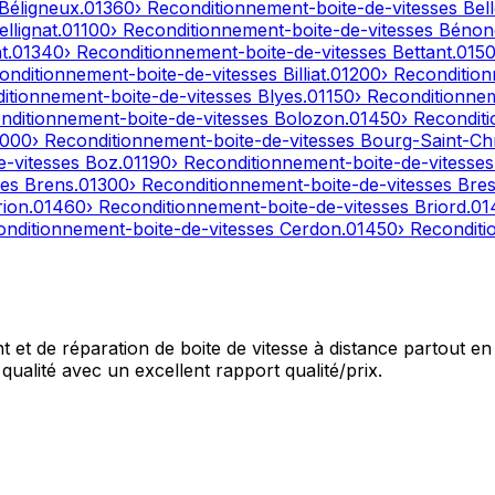
Béligneux
.
01360
› Reconditionnement-boite-de-vitesses
Bel
ellignat
.
01100
› Reconditionnement-boite-de-vitesses
Bénon
t
.
01340
› Reconditionnement-boite-de-vitesses
Bettant
.
015
onditionnement-boite-de-vitesses
Billiat
.
01200
› Reconditio
ditionnement-boite-de-vitesses
Blyes
.
01150
› Reconditionne
nditionnement-boite-de-vitesses
Bolozon
.
01450
› Recondit
1000
› Reconditionnement-boite-de-vitesses
Bourg-Saint-Ch
e-vitesses
Boz
.
01190
› Reconditionnement-boite-de-vitesse
ses
Brens
.
01300
› Reconditionnement-boite-de-vitesses
Bres
rion
.
01460
› Reconditionnement-boite-de-vitesses
Briord
.
01
onditionnement-boite-de-vitesses
Cerdon
.
01450
› Recondit
et de réparation de boite de vitesse à distance partout en 
qualité avec un excellent rapport qualité/prix.