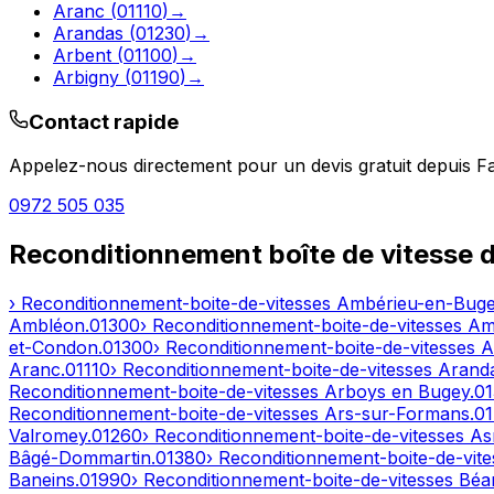
Aranc
(
01110
)
→
Arandas
(
01230
)
→
Arbent
(
01100
)
→
Arbigny
(
01190
)
→
Contact rapide
Appelez-nous directement pour un devis gratuit depuis
F
0972 505 035
Reconditionnement boîte de vitesse 
› Reconditionnement-boite-de-vitesses
Ambérieu-en-Bug
Ambléon
.
01300
› Reconditionnement-boite-de-vitesses
Am
et-Condon
.
01300
› Reconditionnement-boite-de-vitesses
A
Aranc
.
01110
› Reconditionnement-boite-de-vitesses
Arand
Reconditionnement-boite-de-vitesses
Arboys en Bugey
.
0
Reconditionnement-boite-de-vitesses
Ars-sur-Formans
.
0
Valromey
.
01260
› Reconditionnement-boite-de-vitesses
As
Bâgé-Dommartin
.
01380
› Reconditionnement-boite-de-vit
Baneins
.
01990
› Reconditionnement-boite-de-vitesses
Béar