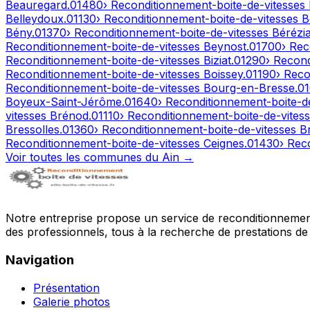
Beauregard
.
01480
› Reconditionnement-boite-de-vitesses
Belleydoux
.
01130
› Reconditionnement-boite-de-vitesses
B
Bény
.
01370
› Reconditionnement-boite-de-vitesses
Bérézia
Reconditionnement-boite-de-vitesses
Beynost
.
01700
› Rec
Reconditionnement-boite-de-vitesses
Biziat
.
01290
› Recon
Reconditionnement-boite-de-vitesses
Boissey
.
01190
› Reco
Reconditionnement-boite-de-vitesses
Bourg-en-Bresse
.
0
Boyeux-Saint-Jérôme
.
01640
› Reconditionnement-boite-d
vitesses
Brénod
.
01110
› Reconditionnement-boite-de-vites
Bressolles
.
01360
› Reconditionnement-boite-de-vitesses
B
Reconditionnement-boite-de-vitesses
Ceignes
.
01430
› Rec
Voir toutes les communes du
Ain
→
Notre entreprise propose un service de reconditionnement 
des professionnels, tous à la recherche de prestations de 
Navigation
Présentation
Galerie photos