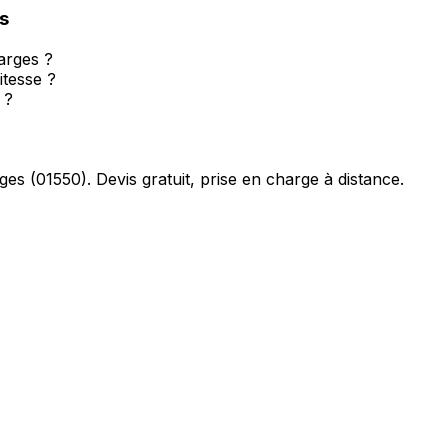
s
Farges ?
itesse ?
 ?
ges
(
01550
). Devis gratuit, prise en charge à distance.