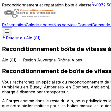
Reconditionnement et réparation boite à vitesse
0972 5
Présentation
Galerie photos
Nos services
Contact
Demande 
Retour au
Ain
(
01
)
Reconditionnement boîte de vitesse 
Ain
(
01
) — Région
Auvergne-Rhône-Alpes
Reconditionnement de boîte de vitess
Vous recherchez un spécialiste du reconditionnement de b
(Ambérieu-en-Bugey, Ambérieux-en-Dombes, Ambléon), dans
charge à distance par transporteur.
À Farges comme dans le reste du Ain, nous privilégions le 
que notre atelier maîtrise pour les boîtes manuelles, aut