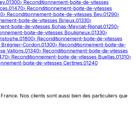
ley
.
01300
› Reconditionnement-boite-de-vitesses
ces
.
01470
› Reconditionnement-boite-de-vitesses
00
› Reconditionnement-boite-de-vitesses
Bey
.
01290
›
nnement-boite-de-vitesses
Birieux
.
01330
›
ment-boite-de-vitesses
Bohas-Meyriat-Rignat
.
01250
›
ionnement-boite-de-vitesses
Bouligneux
.
01330
›
ristophe
.
01800
› Reconditionnement-boite-de-vitesses
s
Brégnier-Cordon
.
01300
› Reconditionnement-boite-de-
se Vallons
.
01340
› Reconditionnement-boite-de-vitesses
470
› Reconditionnement-boite-de-vitesses
Buellas
.
01310
›
ionnement-boite-de-vitesses
Certines
.
01240
France. Nos clients sont aussi bien des particuliers que