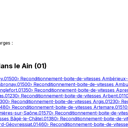
arges
:
dans le
Ain
(
01
)
ey
.
01500
› Reconditionnement-boite-de-vitesses
Ambérieux
bronay
.
01500
› Reconditionnement-boite-de-vitesses
Ambut
nglefort
.
01350
› Reconditionnement-boite-de-vitesses
Apre
as
.
01230
› Reconditionnement-boite-de-vitesses
Arbent
.
011
1300
› Reconditionnement-boite-de-vitesses
Argis
.
01230
› Re
1480
› Reconditionnement-boite-de-vitesses
Artemare
.
01510
nières-sur-Saône
.
01570
› Reconditionnement-boite-de-vite
esses
Bâgé-le-Châtel
.
01380
› Reconditionnement-boite-de-vi
d-Géovreissiat
.
01460
› Reconditionnement-boite-de-vitess