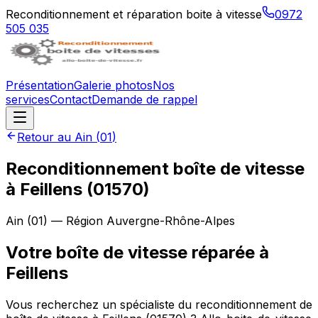
Reconditionnement et réparation boite à vitesse
0972
505 035
Présentation
Galerie photos
Nos
services
Contact
Demande de rappel
Retour au
Ain
(
01
)
Reconditionnement boîte de vitesse
à
Feillens
(
01570
)
Ain
(
01
) — Région
Auvergne-Rhône-Alpes
Votre boîte de vitesse réparée à
Feillens
Vous recherchez un spécialiste du reconditionnement de