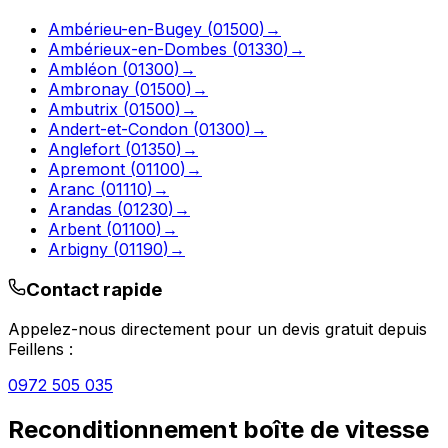
Ambérieu-en-Bugey
(
01500
)
→
Ambérieux-en-Dombes
(
01330
)
→
Ambléon
(
01300
)
→
Ambronay
(
01500
)
→
Ambutrix
(
01500
)
→
Andert-et-Condon
(
01300
)
→
Anglefort
(
01350
)
→
Apremont
(
01100
)
→
Aranc
(
01110
)
→
Arandas
(
01230
)
→
Arbent
(
01100
)
→
Arbigny
(
01190
)
→
Contact rapide
Appelez-nous directement pour un devis gratuit depuis
Feillens
:
0972 505 035
Reconditionnement boîte de vitesse