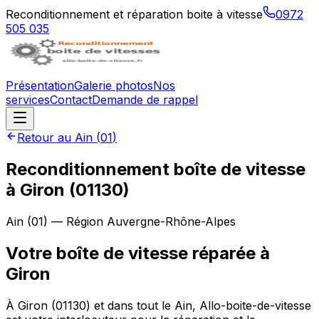
Reconditionnement et réparation boite à vitesse
0972
505 035
Présentation
Galerie photos
Nos
services
Contact
Demande de rappel
Retour au
Ain
(
01
)
Reconditionnement boîte de vitesse
à
Giron
(
01130
)
Ain
(
01
) — Région
Auvergne-Rhône-Alpes
Votre boîte de vitesse réparée à
Giron
À Giron (01130) et dans tout le Ain, Allo-boite-de-vitesse