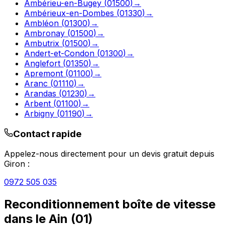
Ambérieu-en-Bugey
(
01500
)
→
Ambérieux-en-Dombes
(
01330
)
→
Ambléon
(
01300
)
→
Ambronay
(
01500
)
→
Ambutrix
(
01500
)
→
Andert-et-Condon
(
01300
)
→
Anglefort
(
01350
)
→
Apremont
(
01100
)
→
Aranc
(
01110
)
→
Arandas
(
01230
)
→
Arbent
(
01100
)
→
Arbigny
(
01190
)
→
Contact rapide
Appelez-nous directement pour un devis gratuit depuis
Giron
:
0972 505 035
Reconditionnement boîte de vitesse
dans le
Ain
(
01
)