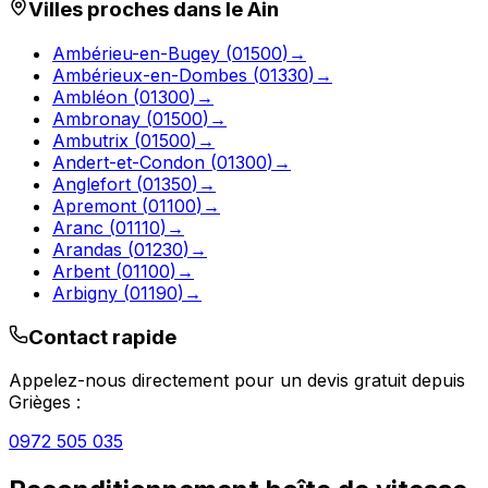
Villes proches dans le
Ain
Ambérieu-en-Bugey
(
01500
)
→
Ambérieux-en-Dombes
(
01330
)
→
Ambléon
(
01300
)
→
Ambronay
(
01500
)
→
Ambutrix
(
01500
)
→
Andert-et-Condon
(
01300
)
→
Anglefort
(
01350
)
→
Apremont
(
01100
)
→
Aranc
(
01110
)
→
Arandas
(
01230
)
→
Arbent
(
01100
)
→
Arbigny
(
01190
)
→
Contact rapide
Appelez-nous directement pour un devis gratuit depuis
Grièges
:
0972 505 035