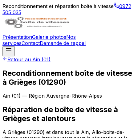
Reconditionnement et réparation boite à vitesse
0972
505 035
Présentation
Galerie photos
Nos
services
Contact
Demande de rappel
Retour au
Ain
(
01
)
Reconditionnement boîte de vitesse
à
Grièges
(
01290
)
Ain
(
01
) — Région
Auvergne-Rhône-Alpes
Réparation de boîte de vitesse à
Grièges et alentours
À Grièges (01290) et dans tout le Ain, Allo-boite-de-