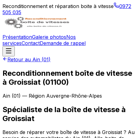
Reconditionnement et réparation boite à vitesse
0972
505 035
Présentation
Galerie photos
Nos
services
Contact
Demande de rappel
Retour au
Ain
(
01
)
Reconditionnement boîte de vitesse
à
Groissiat
(
01100
)
Ain
(
01
) — Région
Auvergne-Rhône-Alpes
Spécialiste de la boîte de vitesse à
Groissiat
Besoin de réparer votre boîte de vitesse à Groissiat ? Au