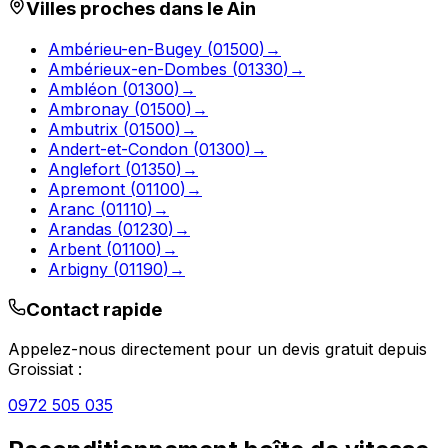
Villes proches dans le
Ain
Ambérieu-en-Bugey
(
01500
)
→
Ambérieux-en-Dombes
(
01330
)
→
Ambléon
(
01300
)
→
Ambronay
(
01500
)
→
Ambutrix
(
01500
)
→
Andert-et-Condon
(
01300
)
→
Anglefort
(
01350
)
→
Apremont
(
01100
)
→
Aranc
(
01110
)
→
Arandas
(
01230
)
→
Arbent
(
01100
)
→
Arbigny
(
01190
)
→
Contact rapide
Appelez-nous directement pour un devis gratuit depuis
Groissiat
:
0972 505 035