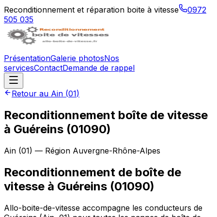
Reconditionnement et réparation boite à vitesse
0972
505 035
Présentation
Galerie photos
Nos
services
Contact
Demande de rappel
Retour au
Ain
(
01
)
Reconditionnement boîte de vitesse
à
Guéreins
(
01090
)
Ain
(
01
) — Région
Auvergne-Rhône-Alpes
Reconditionnement de boîte de
vitesse à Guéreins (01090)
Allo-boite-de-vitesse accompagne les conducteurs de