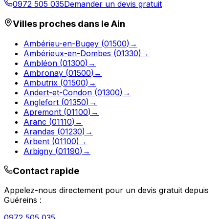
0972 505 035
Demander un devis gratuit
Villes proches dans le
Ain
Ambérieu-en-Bugey
(
01500
)
→
Ambérieux-en-Dombes
(
01330
)
→
Ambléon
(
01300
)
→
Ambronay
(
01500
)
→
Ambutrix
(
01500
)
→
Andert-et-Condon
(
01300
)
→
Anglefort
(
01350
)
→
Apremont
(
01100
)
→
Aranc
(
01110
)
→
Arandas
(
01230
)
→
Arbent
(
01100
)
→
Arbigny
(
01190
)
→
Contact rapide
Appelez-nous directement pour un devis gratuit depuis
Guéreins
:
0972 505 035