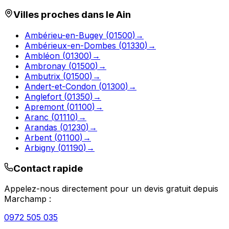
Villes proches dans le
Ain
Ambérieu-en-Bugey
(
01500
)
→
Ambérieux-en-Dombes
(
01330
)
→
Ambléon
(
01300
)
→
Ambronay
(
01500
)
→
Ambutrix
(
01500
)
→
Andert-et-Condon
(
01300
)
→
Anglefort
(
01350
)
→
Apremont
(
01100
)
→
Aranc
(
01110
)
→
Arandas
(
01230
)
→
Arbent
(
01100
)
→
Arbigny
(
01190
)
→
Contact rapide
Appelez-nous directement pour un devis gratuit depuis
Marchamp
:
0972 505 035