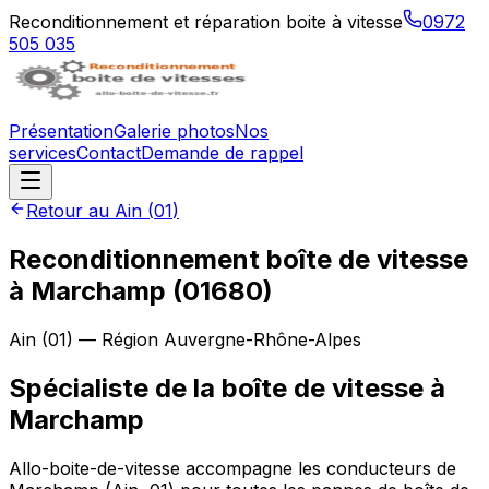
Reconditionnement et réparation boite à vitesse
0972
505 035
Présentation
Galerie photos
Nos
services
Contact
Demande de rappel
Retour au
Ain
(
01
)
Reconditionnement boîte de vitesse
à
Marchamp
(
01680
)
Ain
(
01
) — Région
Auvergne-Rhône-Alpes
Spécialiste de la boîte de vitesse à
Marchamp
Allo-boite-de-vitesse accompagne les conducteurs de