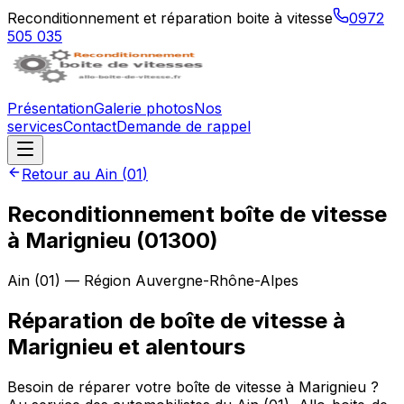
Reconditionnement et réparation boite à vitesse
0972
505 035
Présentation
Galerie photos
Nos
services
Contact
Demande de rappel
Retour au
Ain
(
01
)
Reconditionnement boîte de vitesse
à
Marignieu
(
01300
)
Ain
(
01
) — Région
Auvergne-Rhône-Alpes
Réparation de boîte de vitesse à
Marignieu et alentours
Besoin de réparer votre boîte de vitesse à Marignieu ?