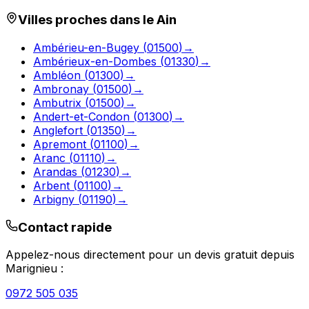
Villes proches dans le
Ain
Ambérieu-en-Bugey
(
01500
)
→
Ambérieux-en-Dombes
(
01330
)
→
Ambléon
(
01300
)
→
Ambronay
(
01500
)
→
Ambutrix
(
01500
)
→
Andert-et-Condon
(
01300
)
→
Anglefort
(
01350
)
→
Apremont
(
01100
)
→
Aranc
(
01110
)
→
Arandas
(
01230
)
→
Arbent
(
01100
)
→
Arbigny
(
01190
)
→
Contact rapide
Appelez-nous directement pour un devis gratuit depuis
Marignieu
:
0972 505 035