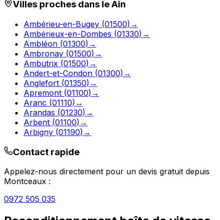
Villes proches dans le
Ain
Ambérieu-en-Bugey
(
01500
)
→
Ambérieux-en-Dombes
(
01330
)
→
Ambléon
(
01300
)
→
Ambronay
(
01500
)
→
Ambutrix
(
01500
)
→
Andert-et-Condon
(
01300
)
→
Anglefort
(
01350
)
→
Apremont
(
01100
)
→
Aranc
(
01110
)
→
Arandas
(
01230
)
→
Arbent
(
01100
)
→
Arbigny
(
01190
)
→
Contact rapide
Appelez-nous directement pour un devis gratuit depuis
Montceaux
:
0972 505 035