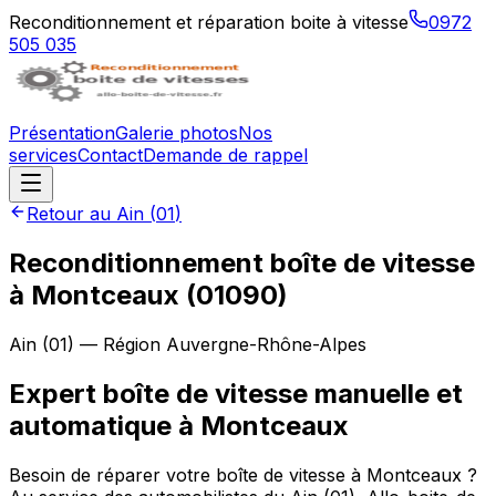
Reconditionnement et réparation boite à vitesse
0972
505 035
Présentation
Galerie photos
Nos
services
Contact
Demande de rappel
Retour au
Ain
(
01
)
Reconditionnement boîte de vitesse
à
Montceaux
(
01090
)
Ain
(
01
) — Région
Auvergne-Rhône-Alpes
Expert boîte de vitesse manuelle et
automatique à Montceaux
Besoin de réparer votre boîte de vitesse à Montceaux ?