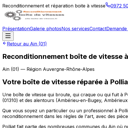
Reconditionnement et réparation boite à vitesse
0972 5
Présentation
Galerie photos
Nos services
Contact
Demande 
Retour au
Ain
(
01
)
Reconditionnement boîte de vitesse 
Ain
(
01
) — Région
Auvergne-Rhône-Alpes
Votre boîte de vitesse réparée à Pollia
Une boîte de vitesse qui broute, qui craque ou qui fuit à P
(01310) et des alentours (Ambérieu-en-Bugey, Ambérieu
Que vous soyez un particulier ou un professionnel à Polli
reconditionnement dans les règles de l'art, avec des pièce
Polliat fait partie des nombreuses communes du Ain où no