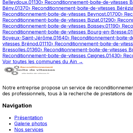
Belleydoux
.
01130
› Reconditionnement-boite-de-vitesses
B
Bény
.
01370
› Reconditionnement-boite-de-vitesses
Bérézia
Reconditionnement-boite-de-vitesses
Beynost
.
01700
› Rec
Reconditionnement-boite-de-vitesses
Biziat
.
01290
› Recon
Reconditionnement-boite-de-vitesses
Boissey
.
01190
› Reco
Reconditionnement-boite-de-vitesses
Bourg-en-Bresse
.
0
Boyeux-Saint-Jérôme
.
01640
› Reconditionnement-boite-d
vitesses
Brénod
.
01110
› Reconditionnement-boite-de-vites
Bressolles
.
01360
› Reconditionnement-boite-de-vitesses
B
Reconditionnement-boite-de-vitesses
Ceignes
.
01430
› Rec
Voir toutes les communes du
Ain
→
Notre entreprise propose un service de reconditionnement 
des professionnels, tous à la recherche de prestations de 
Navigation
Présentation
Galerie photos
Nos services