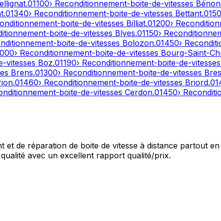
ellignat
.
01100
› Reconditionnement-boite-de-vitesses
Bénon
t
.
01340
› Reconditionnement-boite-de-vitesses
Bettant
.
015
onditionnement-boite-de-vitesses
Billiat
.
01200
› Reconditio
ditionnement-boite-de-vitesses
Blyes
.
01150
› Reconditionne
nditionnement-boite-de-vitesses
Bolozon
.
01450
› Recondit
1000
› Reconditionnement-boite-de-vitesses
Bourg-Saint-Ch
e-vitesses
Boz
.
01190
› Reconditionnement-boite-de-vitesse
ses
Brens
.
01300
› Reconditionnement-boite-de-vitesses
Bres
rion
.
01460
› Reconditionnement-boite-de-vitesses
Briord
.
01
onditionnement-boite-de-vitesses
Cerdon
.
01450
› Recondit
et de réparation de boite de vitesse à distance partout en 
qualité avec un excellent rapport qualité/prix.