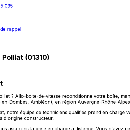
05 035
de rappel
à
Polliat
(
01310
)
t
olliat ? Allo-boite-de-vitesse reconditionne votre boîte, ma
x-en-Dombes, Ambléon), en région Auvergne-Rhône-Alpes, 
at, notre équipe de techniciens qualifiés prend en charge v
s d'origine constructeur.
us assurons la prise en charge à distance. Vous n'avez pa