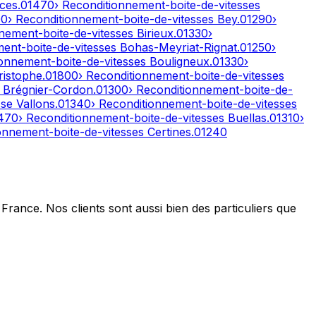
ces
.
01470
› Reconditionnement-boite-de-vitesses
00
› Reconditionnement-boite-de-vitesses
Bey
.
01290
›
nnement-boite-de-vitesses
Birieux
.
01330
›
ment-boite-de-vitesses
Bohas-Meyriat-Rignat
.
01250
›
ionnement-boite-de-vitesses
Bouligneux
.
01330
›
ristophe
.
01800
› Reconditionnement-boite-de-vitesses
s
Brégnier-Cordon
.
01300
› Reconditionnement-boite-de-
se Vallons
.
01340
› Reconditionnement-boite-de-vitesses
470
› Reconditionnement-boite-de-vitesses
Buellas
.
01310
›
ionnement-boite-de-vitesses
Certines
.
01240
France. Nos clients sont aussi bien des particuliers que