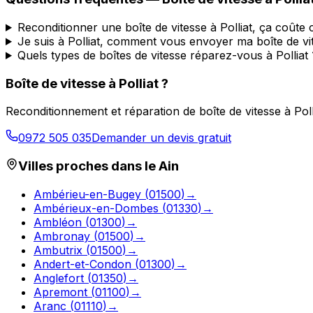
Reconditionner une boîte de vitesse à Polliat, ça coûte
Je suis à Polliat, comment vous envoyer ma boîte de vi
Quels types de boîtes de vitesse réparez-vous à Polliat 
Boîte de vitesse à
Polliat
?
Reconditionnement et réparation de boîte de vitesse à
Poll
0972 505 035
Demander un devis gratuit
Villes proches dans le
Ain
Ambérieu-en-Bugey
(
01500
)
→
Ambérieux-en-Dombes
(
01330
)
→
Ambléon
(
01300
)
→
Ambronay
(
01500
)
→
Ambutrix
(
01500
)
→
Andert-et-Condon
(
01300
)
→
Anglefort
(
01350
)
→
Apremont
(
01100
)
→
Aranc
(
01110
)
→