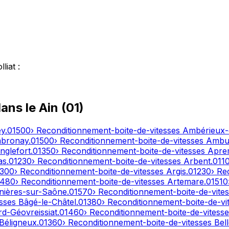
lliat
:
dans le
Ain
(
01
)
ey
.
01500
› Reconditionnement-boite-de-vitesses
Ambérieux
bronay
.
01500
› Reconditionnement-boite-de-vitesses
Ambut
nglefort
.
01350
› Reconditionnement-boite-de-vitesses
Apre
as
.
01230
› Reconditionnement-boite-de-vitesses
Arbent
.
011
1300
› Reconditionnement-boite-de-vitesses
Argis
.
01230
› Re
1480
› Reconditionnement-boite-de-vitesses
Artemare
.
01510
nières-sur-Saône
.
01570
› Reconditionnement-boite-de-vite
esses
Bâgé-le-Châtel
.
01380
› Reconditionnement-boite-de-vi
d-Géovreissiat
.
01460
› Reconditionnement-boite-de-vitess
Béligneux
.
01360
› Reconditionnement-boite-de-vitesses
Bel