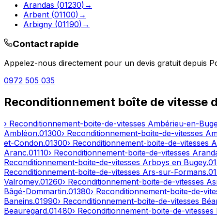
Arandas
(
01230
)
→
Arbent
(
01100
)
→
Arbigny
(
01190
)
→
Contact rapide
Appelez-nous directement pour un devis gratuit depuis
Po
0972 505 035
Reconditionnement boîte de vitesse 
› Reconditionnement-boite-de-vitesses
Ambérieu-en-Bug
Ambléon
.
01300
› Reconditionnement-boite-de-vitesses
Am
et-Condon
.
01300
› Reconditionnement-boite-de-vitesses
A
Aranc
.
01110
› Reconditionnement-boite-de-vitesses
Arand
Reconditionnement-boite-de-vitesses
Arboys en Bugey
.
0
Reconditionnement-boite-de-vitesses
Ars-sur-Formans
.
0
Valromey
.
01260
› Reconditionnement-boite-de-vitesses
As
Bâgé-Dommartin
.
01380
› Reconditionnement-boite-de-vit
Baneins
.
01990
› Reconditionnement-boite-de-vitesses
Béar
Beauregard
.
01480
› Reconditionnement-boite-de-vitesses