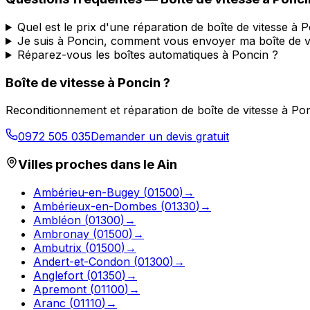
Quel est le prix d'une réparation de boîte de vitesse à 
Je suis à Poncin, comment vous envoyer ma boîte de v
Réparez-vous les boîtes automatiques à Poncin ?
Boîte de vitesse à
Poncin
?
Reconditionnement et réparation de boîte de vitesse à
Pon
0972 505 035
Demander un devis gratuit
Villes proches dans le
Ain
Ambérieu-en-Bugey
(
01500
)
→
Ambérieux-en-Dombes
(
01330
)
→
Ambléon
(
01300
)
→
Ambronay
(
01500
)
→
Ambutrix
(
01500
)
→
Andert-et-Condon
(
01300
)
→
Anglefort
(
01350
)
→
Apremont
(
01100
)
→
Aranc
(
01110
)
→