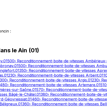
oncin
:
dans le
Ain
(
01
)
ey
.
01500
› Reconditionnement-boite-de-vitesses
Ambérieux
bronay
.
01500
› Reconditionnement-boite-de-vitesses
Ambut
nglefort
.
01350
› Reconditionnement-boite-de-vitesses
Apre
as
.
01230
› Reconditionnement-boite-de-vitesses
Arbent
.
011
1300
› Reconditionnement-boite-de-vitesses
Argis
.
01230
› Re
1480
› Reconditionnement-boite-de-vitesses
Artemare
.
01510
nières-sur-Saône
.
01570
› Reconditionnement-boite-de-vite
esses
Bâgé-le-Châtel
.
01380
› Reconditionnement-boite-de-vi
d-Géovreissiat
.
01460
› Reconditionnement-boite-de-vitess
Béligneux
.
01360
› Reconditionnement-boite-de-vitesses
Bel