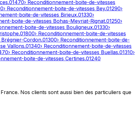
ces
.
01470
› Reconditionnement-boite-de-vitesses
00
› Reconditionnement-boite-de-vitesses
Bey
.
01290
›
nnement-boite-de-vitesses
Birieux
.
01330
›
ment-boite-de-vitesses
Bohas-Meyriat-Rignat
.
01250
›
ionnement-boite-de-vitesses
Bouligneux
.
01330
›
ristophe
.
01800
› Reconditionnement-boite-de-vitesses
s
Brégnier-Cordon
.
01300
› Reconditionnement-boite-de-
se Vallons
.
01340
› Reconditionnement-boite-de-vitesses
470
› Reconditionnement-boite-de-vitesses
Buellas
.
01310
›
ionnement-boite-de-vitesses
Certines
.
01240
France. Nos clients sont aussi bien des particuliers que