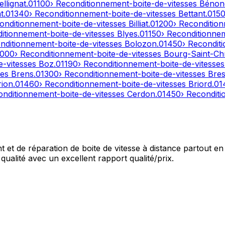
ellignat
.
01100
› Reconditionnement-boite-de-vitesses
Bénon
t
.
01340
› Reconditionnement-boite-de-vitesses
Bettant
.
015
onditionnement-boite-de-vitesses
Billiat
.
01200
› Reconditio
ditionnement-boite-de-vitesses
Blyes
.
01150
› Reconditionne
nditionnement-boite-de-vitesses
Bolozon
.
01450
› Recondit
1000
› Reconditionnement-boite-de-vitesses
Bourg-Saint-Ch
e-vitesses
Boz
.
01190
› Reconditionnement-boite-de-vitesse
ses
Brens
.
01300
› Reconditionnement-boite-de-vitesses
Bres
rion
.
01460
› Reconditionnement-boite-de-vitesses
Briord
.
01
onditionnement-boite-de-vitesses
Cerdon
.
01450
› Recondit
et de réparation de boite de vitesse à distance partout en 
qualité avec un excellent rapport qualité/prix.