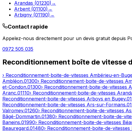
Arandas
(
01230
)
→
Arbent
(
01100
)
→
Arbigny
(
01190
)
→
Contact rapide
Appelez-nous directement pour un devis gratuit depuis
P
0972 505 035
Reconditionnement boîte de vitesse 
› Reconditionnement-boite-de-vitesses
Ambérieu-en-Bug
Ambléon
.
01300
› Reconditionnement-boite-de-vitesses
Am
et-Condon
.
01300
› Reconditionnement-boite-de-vitesses
A
Aranc
.
01110
› Reconditionnement-boite-de-vitesses
Arand
Reconditionnement-boite-de-vitesses
Arboys en Bugey
.
0
Reconditionnement-boite-de-vitesses
Ars-sur-Formans
.
0
Valromey
.
01260
› Reconditionnement-boite-de-vitesses
As
Bâgé-Dommartin
.
01380
› Reconditionnement-boite-de-vit
Baneins
.
01990
› Reconditionnement-boite-de-vitesses
Béar
Beauregard
.
01480
› Reconditionnement-boite-de-vitesses