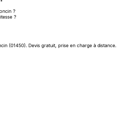
Poncin ?
itesse ?
cin
(
01450
). Devis gratuit, prise en charge à distance.