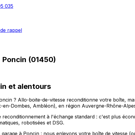
05 035
de rappel
à
Poncin
(
01450
)
in et alentours
 Poncin ? Allo-boite-de-vitesse reconditionne votre boîte, 
x-en-Dombes, Ambléon), en région Auvergne-Rhône-Alpes, 
 reconditionnement à l'échange standard : c'est plus économi
omatiques, robotisées et DSG.
n garage à Poncin : nous enlevons votre boîte de vitesse (o