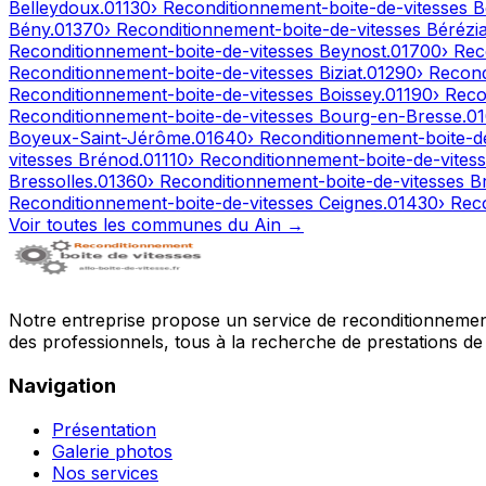
Belleydoux
.
01130
› Reconditionnement-boite-de-vitesses
B
Bény
.
01370
› Reconditionnement-boite-de-vitesses
Bérézia
Reconditionnement-boite-de-vitesses
Beynost
.
01700
› Rec
Reconditionnement-boite-de-vitesses
Biziat
.
01290
› Recon
Reconditionnement-boite-de-vitesses
Boissey
.
01190
› Reco
Reconditionnement-boite-de-vitesses
Bourg-en-Bresse
.
0
Boyeux-Saint-Jérôme
.
01640
› Reconditionnement-boite-d
vitesses
Brénod
.
01110
› Reconditionnement-boite-de-vites
Bressolles
.
01360
› Reconditionnement-boite-de-vitesses
B
Reconditionnement-boite-de-vitesses
Ceignes
.
01430
› Rec
Voir toutes les communes du
Ain
→
Notre entreprise propose un service de reconditionnement 
des professionnels, tous à la recherche de prestations de 
Navigation
Présentation
Galerie photos
Nos services