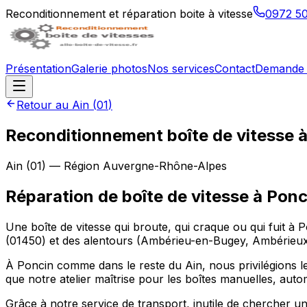
Reconditionnement et réparation boite à vitesse
0972 5
Présentation
Galerie photos
Nos services
Contact
Demande 
Retour au
Ain
(
01
)
Reconditionnement boîte de vitesse 
Ain
(
01
) — Région
Auvergne-Rhône-Alpes
Réparation de boîte de vitesse à Ponc
Une boîte de vitesse qui broute, qui craque ou qui fuit à
(01450) et des alentours (Ambérieu-en-Bugey, Ambérieu
À Poncin comme dans le reste du Ain, nous privilégions le
que notre atelier maîtrise pour les boîtes manuelles, aut
Grâce à notre service de transport, inutile de chercher u