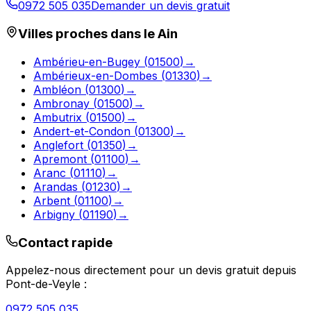
0972 505 035
Demander un devis gratuit
Villes proches dans le
Ain
Ambérieu-en-Bugey
(
01500
)
→
Ambérieux-en-Dombes
(
01330
)
→
Ambléon
(
01300
)
→
Ambronay
(
01500
)
→
Ambutrix
(
01500
)
→
Andert-et-Condon
(
01300
)
→
Anglefort
(
01350
)
→
Apremont
(
01100
)
→
Aranc
(
01110
)
→
Arandas
(
01230
)
→
Arbent
(
01100
)
→
Arbigny
(
01190
)
→
Contact rapide
Appelez-nous directement pour un devis gratuit depuis
Pont-de-Veyle
:
0972 505 035