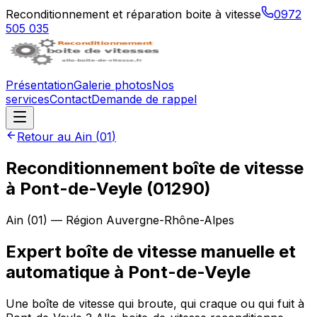
Reconditionnement et réparation boite à vitesse
0972
505 035
Présentation
Galerie photos
Nos
services
Contact
Demande de rappel
Retour au
Ain
(
01
)
Reconditionnement boîte de vitesse
à
Pont-de-Veyle
(
01290
)
Ain
(
01
) — Région
Auvergne-Rhône-Alpes
Expert boîte de vitesse manuelle et
automatique à Pont-de-Veyle
Une boîte de vitesse qui broute, qui craque ou qui fuit à