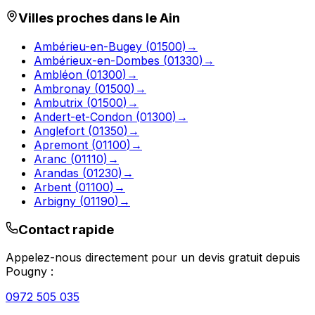
Villes proches dans le
Ain
Ambérieu-en-Bugey
(
01500
)
→
Ambérieux-en-Dombes
(
01330
)
→
Ambléon
(
01300
)
→
Ambronay
(
01500
)
→
Ambutrix
(
01500
)
→
Andert-et-Condon
(
01300
)
→
Anglefort
(
01350
)
→
Apremont
(
01100
)
→
Aranc
(
01110
)
→
Arandas
(
01230
)
→
Arbent
(
01100
)
→
Arbigny
(
01190
)
→
Contact rapide
Appelez-nous directement pour un devis gratuit depuis
Pougny
:
0972 505 035