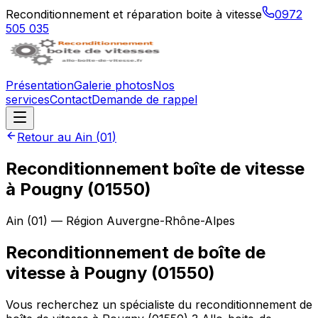
Reconditionnement et réparation boite à vitesse
0972
505 035
Présentation
Galerie photos
Nos
services
Contact
Demande de rappel
Retour au
Ain
(
01
)
Reconditionnement boîte de vitesse
à
Pougny
(
01550
)
Ain
(
01
) — Région
Auvergne-Rhône-Alpes
Reconditionnement de boîte de
vitesse à Pougny (01550)
Vous recherchez un spécialiste du reconditionnement de