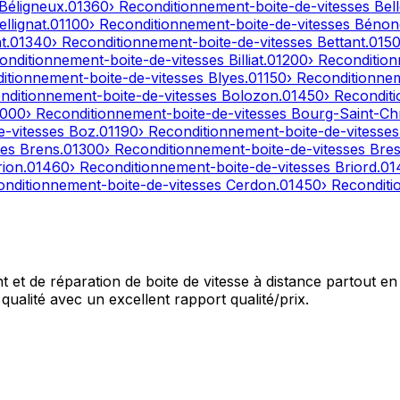
Béligneux
.
01360
› Reconditionnement-boite-de-vitesses
Bel
ellignat
.
01100
› Reconditionnement-boite-de-vitesses
Bénon
t
.
01340
› Reconditionnement-boite-de-vitesses
Bettant
.
015
onditionnement-boite-de-vitesses
Billiat
.
01200
› Reconditio
ditionnement-boite-de-vitesses
Blyes
.
01150
› Reconditionne
nditionnement-boite-de-vitesses
Bolozon
.
01450
› Recondit
1000
› Reconditionnement-boite-de-vitesses
Bourg-Saint-Ch
e-vitesses
Boz
.
01190
› Reconditionnement-boite-de-vitesse
ses
Brens
.
01300
› Reconditionnement-boite-de-vitesses
Bres
rion
.
01460
› Reconditionnement-boite-de-vitesses
Briord
.
01
onditionnement-boite-de-vitesses
Cerdon
.
01450
› Recondit
et de réparation de boite de vitesse à distance partout en 
qualité avec un excellent rapport qualité/prix.