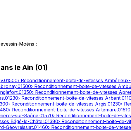
révessin-Moëns
:
dans le
Ain
(
01
)
ey
.
01500
› Reconditionnement-boite-de-vitesses
Ambérieux
bronay
.
01500
› Reconditionnement-boite-de-vitesses
Ambut
nglefort
.
01350
› Reconditionnement-boite-de-vitesses
Apre
as
.
01230
› Reconditionnement-boite-de-vitesses
Arbent
.
011
1300
› Reconditionnement-boite-de-vitesses
Argis
.
01230
› Re
1480
› Reconditionnement-boite-de-vitesses
Artemare
.
01510
nières-sur-Saône
.
01570
› Reconditionnement-boite-de-vite
esses
Bâgé-le-Châtel
.
01380
› Reconditionnement-boite-de-vi
d-Géovreissiat
.
01460
› Reconditionnement-boite-de-vitess