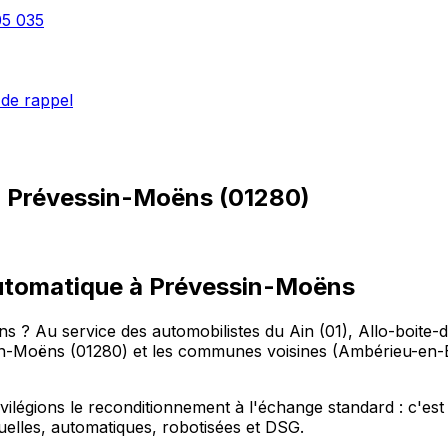
05 035
de rappel
à
Prévessin-Moëns
(
01280
)
 automatique à Prévessin-Moëns
s ? Au service des automobilistes du Ain (01), Allo-boite-
n-Moëns (01280) et les communes voisines (Ambérieu-en
égions le reconditionnement à l'échange standard : c'est p
nuelles, automatiques, robotisées et DSG.