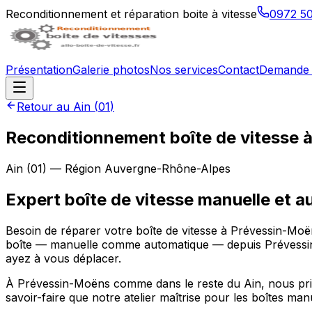
Reconditionnement et réparation boite à vitesse
0972 5
Présentation
Galerie photos
Nos services
Contact
Demande 
Retour au
Ain
(
01
)
Reconditionnement boîte de vitesse 
Ain
(
01
) — Région
Auvergne-Rhône-Alpes
Expert boîte de vitesse manuelle et
Besoin de réparer votre boîte de vitesse à Prévessin-Moën
boîte — manuelle comme automatique — depuis Prévessi
ayez à vous déplacer.
À Prévessin-Moëns comme dans le reste du Ain, nous privil
savoir-faire que notre atelier maîtrise pour les boîtes ma