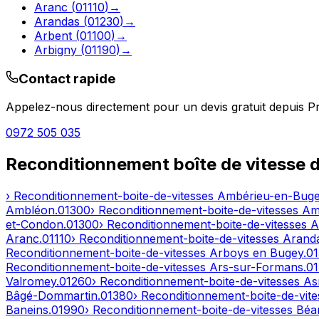
Aranc
(
01110
)
→
Arandas
(
01230
)
→
Arbent
(
01100
)
→
Arbigny
(
01190
)
→
Contact rapide
Appelez-nous directement pour un devis gratuit depuis
P
0972 505 035
Reconditionnement boîte de vitesse 
› Reconditionnement-boite-de-vitesses
Ambérieu-en-Bug
Ambléon
.
01300
› Reconditionnement-boite-de-vitesses
Am
et-Condon
.
01300
› Reconditionnement-boite-de-vitesses
A
Aranc
.
01110
› Reconditionnement-boite-de-vitesses
Arand
Reconditionnement-boite-de-vitesses
Arboys en Bugey
.
0
Reconditionnement-boite-de-vitesses
Ars-sur-Formans
.
0
Valromey
.
01260
› Reconditionnement-boite-de-vitesses
As
Bâgé-Dommartin
.
01380
› Reconditionnement-boite-de-vit
Baneins
.
01990
› Reconditionnement-boite-de-vitesses
Béar