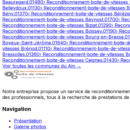
Beauregard
.
01480
› Reconditionnement-boite-de-vitesses
Belleydoux
.
01130
› Reconditionnement-boite-de-vitesses
B
Bény
.
01370
› Reconditionnement-boite-de-vitesses
Bérézia
Reconditionnement-boite-de-vitesses
Beynost
.
01700
› Rec
Reconditionnement-boite-de-vitesses
Biziat
.
01290
› Recon
Reconditionnement-boite-de-vitesses
Boissey
.
01190
› Reco
Reconditionnement-boite-de-vitesses
Bourg-en-Bresse
.
0
Boyeux-Saint-Jérôme
.
01640
› Reconditionnement-boite-d
vitesses
Brénod
.
01110
› Reconditionnement-boite-de-vites
Bressolles
.
01360
› Reconditionnement-boite-de-vitesses
B
Reconditionnement-boite-de-vitesses
Ceignes
.
01430
› Rec
Voir toutes les communes du
Ain
→
Notre entreprise propose un service de reconditionnement 
des professionnels, tous à la recherche de prestations de 
Navigation
Présentation
Galerie photos