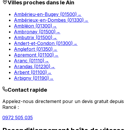
Villes proches dans le
Ain
Ambérieu-en-Bugey
(
01500
)
→
Ambérieux-en-Dombes
(
01330
)
→
Ambléon
(
01300
)
→
Ambronay
(
01500
)
→
Ambutrix
(
01500
)
→
Andert-et-Condon
(
01300
)
→
Anglefort
(
01350
)
→
Apremont
(
01100
)
→
Aranc
(
01110
)
→
Arandas
(
01230
)
→
Arbent
(
01100
)
→
Arbigny
(
01190
)
→
Contact rapide
Appelez-nous directement pour un devis gratuit depuis
Rancé
:
0972 505 035