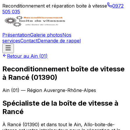
Reconditionnement et réparation boite à vitesse
0972
505 035
Présentation
Galerie photos
Nos
services
Contact
Demande de rappel
Retour au
Ain
(
01
)
Reconditionnement boîte de vitesse
à
Rancé
(
01390
)
Ain
(
01
) — Région
Auvergne-Rhône-Alpes
Spécialiste de la boîte de vitesse à
Rancé
À Rancé (01390) et dans tout le Ain, Allo-boite-de-