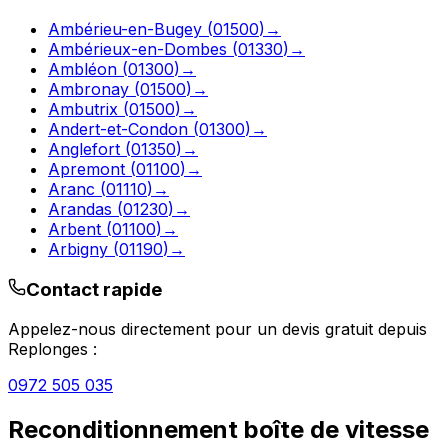
Ambérieu-en-Bugey
(
01500
)
→
Ambérieux-en-Dombes
(
01330
)
→
Ambléon
(
01300
)
→
Ambronay
(
01500
)
→
Ambutrix
(
01500
)
→
Andert-et-Condon
(
01300
)
→
Anglefort
(
01350
)
→
Apremont
(
01100
)
→
Aranc
(
01110
)
→
Arandas
(
01230
)
→
Arbent
(
01100
)
→
Arbigny
(
01190
)
→
Contact rapide
Appelez-nous directement pour un devis gratuit depuis
Replonges
:
0972 505 035
Reconditionnement boîte de vitesse