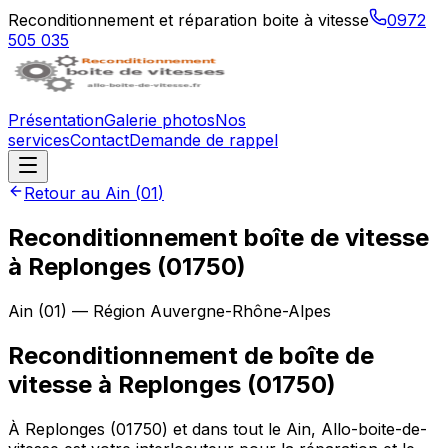
Reconditionnement et réparation boite à vitesse
0972
505 035
Présentation
Galerie photos
Nos
services
Contact
Demande de rappel
Retour au
Ain
(
01
)
Reconditionnement boîte de vitesse
à
Replonges
(
01750
)
Ain
(
01
) — Région
Auvergne-Rhône-Alpes
Reconditionnement de boîte de
vitesse à Replonges (01750)
À Replonges (01750) et dans tout le Ain, Allo-boite-de-