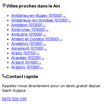
Villes proches dans le
Ain
Ambérieu-en-Bugey
(
01500
)
→
Ambérieux-en-Dombes
(
01330
)
→
Ambléon
(
01300
)
→
Ambronay
(
01500
)
→
Ambutrix
(
01500
)
→
Andert-et-Condon
(
01300
)
→
Anglefort
(
01350
)
→
Apremont
(
01100
)
→
Aranc
(
01110
)
→
Arandas
(
01230
)
→
Arbent
(
01100
)
→
Arbigny
(
01190
)
→
Contact rapide
Appelez-nous directement pour un devis gratuit depuis
Saint-Sulpice
:
0972 505 035