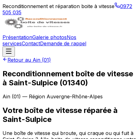
Reconditionnement et réparation boite à vitesse
0972
505 035
Présentation
Galerie photos
Nos
services
Contact
Demande de rappel
Retour au
Ain
(
01
)
Reconditionnement boîte de vitesse
à
Saint-Sulpice
(
01340
)
Ain
(
01
) — Région
Auvergne-Rhône-Alpes
Votre boîte de vitesse réparée à
Saint-Sulpice
Une boîte de vitesse qui broute, qui craque ou qui fuit à