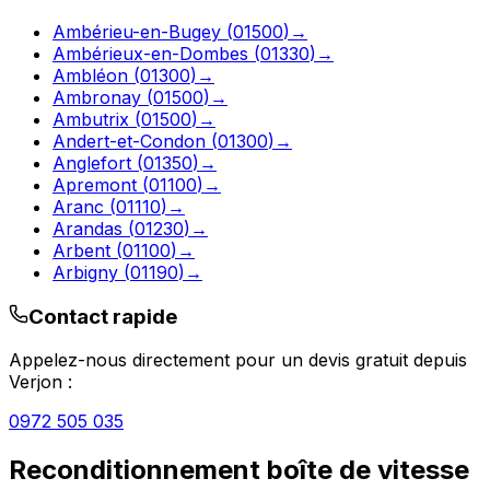
Ambérieu-en-Bugey
(
01500
)
→
Ambérieux-en-Dombes
(
01330
)
→
Ambléon
(
01300
)
→
Ambronay
(
01500
)
→
Ambutrix
(
01500
)
→
Andert-et-Condon
(
01300
)
→
Anglefort
(
01350
)
→
Apremont
(
01100
)
→
Aranc
(
01110
)
→
Arandas
(
01230
)
→
Arbent
(
01100
)
→
Arbigny
(
01190
)
→
Contact rapide
Appelez-nous directement pour un devis gratuit depuis
Verjon
:
0972 505 035
Reconditionnement boîte de vitesse