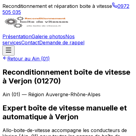
Reconditionnement et réparation boite à vitesse
0972
505 035
Présentation
Galerie photos
Nos
services
Contact
Demande de rappel
Retour au
Ain
(
01
)
Reconditionnement boîte de vitesse
à
Verjon
(
01270
)
Ain
(
01
) — Région
Auvergne-Rhône-Alpes
Expert boîte de vitesse manuelle et
automatique à Verjon
Allo-boite-de-vitesse accompagne les conducteurs de