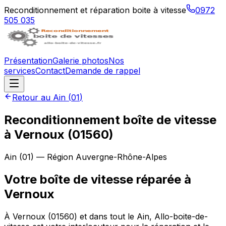
Reconditionnement et réparation boite à vitesse
0972
505 035
Présentation
Galerie photos
Nos
services
Contact
Demande de rappel
Retour au
Ain
(
01
)
Reconditionnement boîte de vitesse
à
Vernoux
(
01560
)
Ain
(
01
) — Région
Auvergne-Rhône-Alpes
Votre boîte de vitesse réparée à
Vernoux
À Vernoux (01560) et dans tout le Ain, Allo-boite-de-