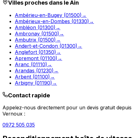
Villes proches dans le
Ain
Ambérieu-en-Bugey
(
01500
)
→
Ambérieux-en-Dombes
(
01330
)
→
Ambléon
(
01300
)
→
Ambronay
(
01500
)
→
Ambutrix
(
01500
)
→
Andert-et-Condon
(
01300
)
→
Anglefort
(
01350
)
→
Apremont
(
01100
)
→
Aranc
(
01110
)
→
Arandas
(
01230
)
→
Arbent
(
01100
)
→
Arbigny
(
01190
)
→
Contact rapide
Appelez-nous directement pour un devis gratuit depuis
Vernoux
:
0972 505 035